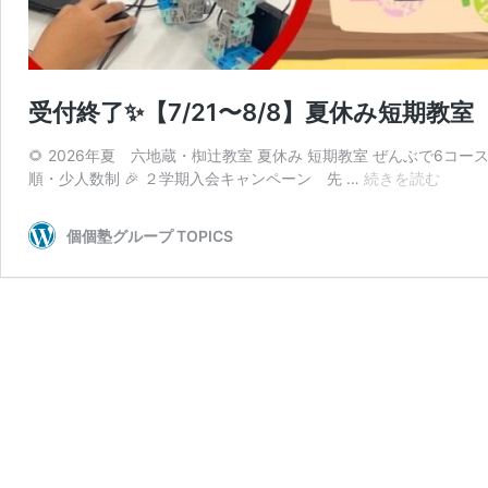
受付終了✨【7/21〜8/8】夏休み短期
🌻 2026年夏 六地蔵・椥辻教室 夏休み 短期教室 ぜんぶで6コ
受
順・少人数制 🎉 ２学期入会キャンペーン 先 …
続きを読む
付
終
個個塾グループ TOPICS
了
✨【7/
8/8】
夏
休
み
短
期
教
室
プ