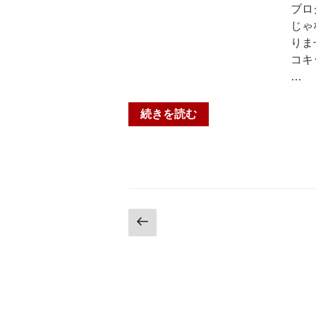
南
六
ブロ
小・
地
じゃ
日
蔵
りま
野
教
コキ
小】
室”
…
ブ
の
ロ
“速
続きを読む
グ
読、
を
実
ご
は
覧
個
の
個
み
塾
投
前
な
で
の
さ
稿
も
ペ
ま
や
ナ
ー
こ
っ
ジ
ん
ビ
て
に