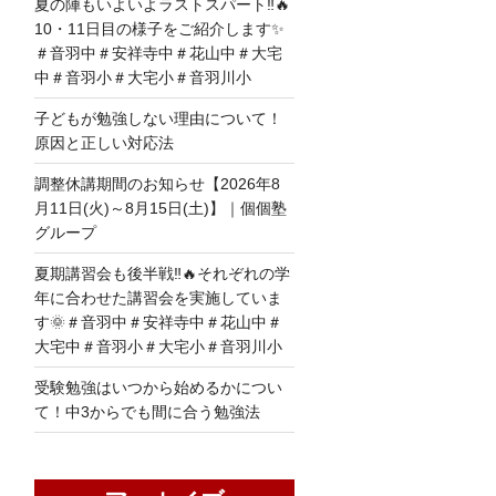
夏の陣もいよいよラストスパート‼🔥
10・11日目の様子をご紹介します✨
＃音羽中＃安祥寺中＃花山中＃大宅
中＃音羽小＃大宅小＃音羽川小
子どもが勉強しない理由について！
原因と正しい対応法
調整休講期間のお知らせ【2026年8
月11日(火)～8月15日(土)】｜個個塾
グループ
夏期講習会も後半戦‼🔥それぞれの学
年に合わせた講習会を実施していま
す🌞＃音羽中＃安祥寺中＃花山中＃
大宅中＃音羽小＃大宅小＃音羽川小
受験勉強はいつから始めるかについ
て！中3からでも間に合う勉強法