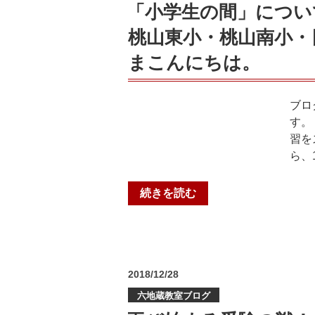
さ
「小学生の間」につい
な
桃山東小・桃山南小・
ん
の
まこんにちは。
「こ
の
春」
ブロ
す
す。
べ
習を
き
ら、
３
つ
“「小
続きを読む
の
学
こ
生
と
の
【東
間」
稜
投
2018/12/28
に
稿
高・
つ
六地蔵教室ブログ
日:
日
い