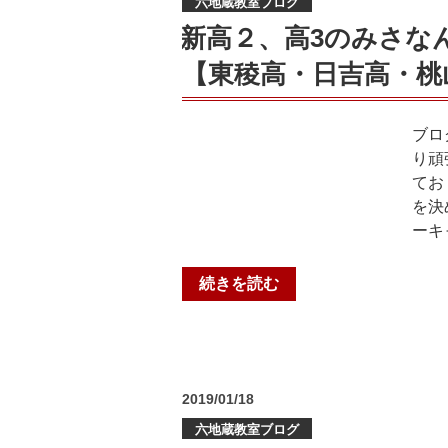
六地蔵教室ブログ
日:
と
新高２、高3のみさな
の
【東稜高・日吉高・桃
大
切
さ
ブロ
＠
り頑
六
てお
地
を決
蔵
ーキ
教
室”
“新
続きを読む
の
高
２、
高
3
投
2019/01/18
の
稿
み
六地蔵教室ブログ
日: