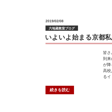
ト
対
策
投
2019/02/08
も
稿
後
六地蔵教室ブログ
日:
半
いよいよ始まる京都私
戦！
@
個
皆さ
個
到来
塾
が降
+六
高校
地
るイ
蔵
教
“い
続きを読む
室”
よ
の
い
よ