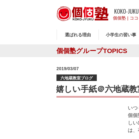
KOKO-JUKU
個個塾
|
ココ
選ばれる理由
小学生の習い事
個個塾グループTOPICS
投
2019/03/07
稿
六地蔵教室ブログ
日:
嬉しい手紙＠六地蔵教
いつ
個個
しい
は、