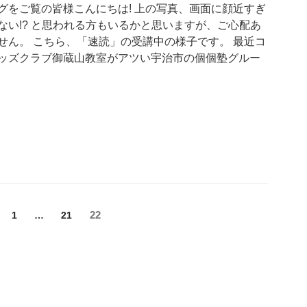
グをご覧の皆様こんにちは! 上の写真、画面に顔近すぎ
ない!? と思われる方もいるかと思いますが、ご心配あ
せん。 こちら、「速読」の受講中の様子です。 最近コ
ッズクラブ御蔵山教室がアツい宇治市の個個塾グルー
固
固
固
22
1
…
21
定
定
定
ペ
ペ
ペ
ー
ー
ー
ジ
ジ
ジ