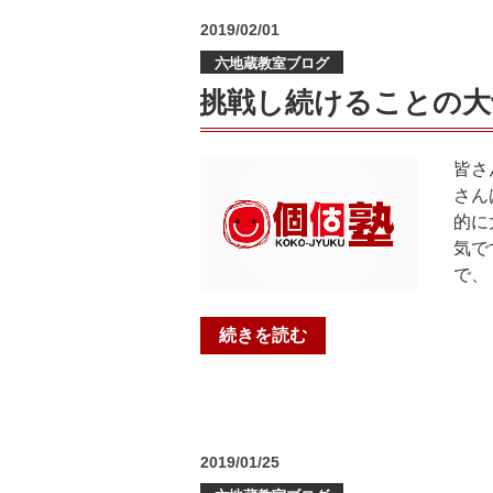
始
投
2019/02/01
ま
稿
る
六地蔵教室ブログ
日:
京
挑戦し続けることの大
都
私
立
皆さ
入
さん
試
的に
試
気で
験
で、
＠
六
“挑
続きを読む
地
戦
蔵
し
教
続
室”
け
の
投
2019/01/25
る
稿
こ