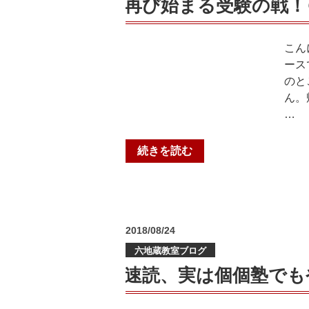
再び始まる受験の戦！
吉
て
高・
思
桃
う
こん
山
こ
ース
高・
と
のと
城
【木
ん。
陽
幡
…
高
小・
etc】
御
“再
続きを読む
＠
蔵
び
六
山
始
地
小・
ま
蔵 ”
桃
る
の
山
投
2018/08/24
受
稿
東
験
六地蔵教室ブログ
日:
小・
の
速読、実は個個塾でも
桃
戦！
山
＠