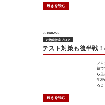
“嬉
続きを読む
し
い
手
紙
投
2019/02/22
＠
稿
六
六地蔵教室ブログ
日:
地
テスト対策も後半戦！
蔵
教
室”
ブロ
の
賀で
ら生
学校
るこ
“テ
続きを読む
ス