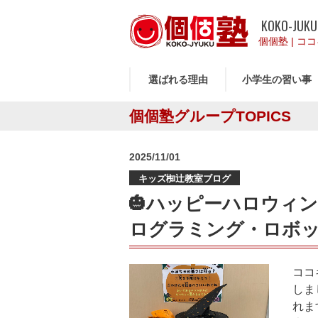
KOKO-JUKU
個個塾
|
ココ
選ばれる理由
小学生の習い事
個個塾グループTOPICS
投
2025/11/01
稿
キッズ椥辻教室ブログ
日:
🎃ハッピーハロウィン
ログラミング・ロボッ
ココ
しま
れま