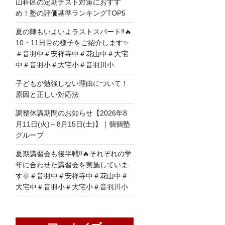
山科区の定期テスト対策におすす
め！塾の評価基準ランキングTOP5
夏の陣もいよいよラストスパート‼🔥
10・11日目の様子をご紹介します✨
＃音羽中＃安祥寺中＃花山中＃大宅
中＃音羽小＃大宅小＃音羽川小
子どもが勉強しない理由について！
原因と正しい対応法
調整休講期間のお知らせ【2026年8
月11日(火)～8月15日(土)】｜個個塾
グループ
夏期講習会も後半戦‼🔥それぞれの学
年に合わせた講習会を実施していま
す🌞＃音羽中＃安祥寺中＃花山中＃
大宅中＃音羽小＃大宅小＃音羽川小