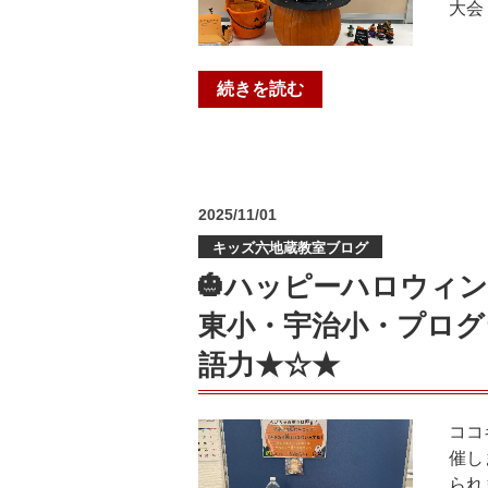
大会
“🎃
続きを読む
ハ
ッ
ピ
ー
投
2025/11/01
ハ
稿
ロ
キッズ六地蔵教室ブログ
日:
ウ
🎃ハッピーハロウィ
ィ
東小・宇治小・プログ
ン
🎃
語力★☆★
★☆★
山
階
ココ
南
催し
小・
られ