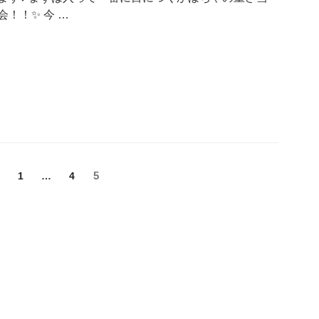
会！！✨ 今 …
固
固
固
5
1
…
4
定
定
定
ペ
ペ
ペ
ー
ー
ー
ジ
ジ
ジ