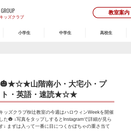
 GROUP
教室案内
キッズクラブ
小学生
中学生
高校生
🎃★☆★山階南小・大宅小・プ
ト・英語・速読★☆★
キッズクラブ椥辻教室の今週はハロウィンWeekを開催
した🎃 ↓写真をタップしするとInstagramで詳細が見ら
す↓ まずは入って一番に目につくかぼちゃの重さ当て