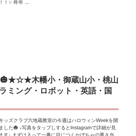
！！✨ 昨年 …
ン🎃★☆★木幡小・御蔵山小・桃山
ラミング・ロボット・英語・国
キッズクラブ六地蔵教室の今週はハロウィンWeekを開
ました🎃 ↓写真をタップしするとInstagramで詳細が見
ます↓ まずは入って一番に目につくかぼちゃの重さ当