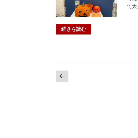
大
て大
宅
小・
プ
“🎃
続きを読む
ロ
ハ
グ
ッ
ラ
ピ
ミ
ー
ン
ハ
グ・
ロ
投
前
ロ
ウ
の
稿
ボ
ィ
ペ
ッ
ン
ナ
ー
ト・
🎃
ジ
ビ
英
★☆★
語・
木
ゲ
速
幡
ー
読
小・