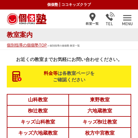
個個塾
|
ココキッズクラブ
教室案内
個別指導の個個塾TOP
> 個別指導の個個塾 教室一覧
お近くの教室まで
お気軽にお問い合わせください。
料金等
は各教室ページを
ご確認ください
山科教室
東野教室
椥辻教室
六地蔵教室
キッズ山科教室
キッズ椥辻教室
キッズ六地蔵教室
枚方中宮教室