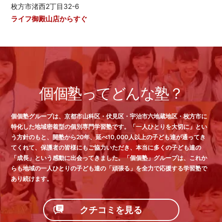
枚方市渚西2丁目32-6
ライフ御殿山店からすぐ
個個塾ってどんな塾？
個個塾グループは、京都市山科区・伏見区・宇治市六地蔵地区・枚方市に
特化した地域密着型の個別専門学習塾です。「一人ひとりを大切に」とい
う方針のもと、開塾から20年、延べ10,000人以上の子ども達が通ってき
てくれて、保護者の皆様にもご協力いただき、本当に多くの子ども達の
「成長」という感動に出会ってきました。「個個塾」グループは、これか
らも地域の一人ひとりの子ども達の「頑張る」を全力で応援する学習塾で
あり続けます。
クチコミを見る