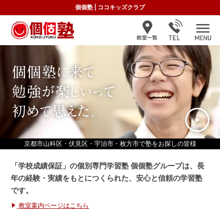
個個塾
|
ココキッズクラブ
京都市山科区・伏見区・宇治市・枚方市で塾をお探しの皆様
「学校成績保証」の個別専門学習塾 個個塾グループは、
長
年の経験・実績をもとにつくられた、安心と信頼の学習塾
です。
教室案内ページはこちら