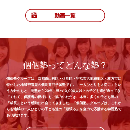
動画一覧
個個塾ってどんな塾？
個個塾グループは、京都市山科区・伏見区・宇治市六地蔵地区・枚方市に
特化した地域密着型の個別専門学習塾です。「一人ひとりを大切に」とい
う方針のもと、開塾から20年、延べ10,000人以上の子ども達が通ってき
てくれて、保護者の皆様にもご協力いただき、本当に多くの子ども達の
「成長」という感動に出会ってきました。「個個塾」グループは、これか
らも地域の一人ひとりの子ども達の「頑張る」を全力で応援する学習塾で
あり続けます。