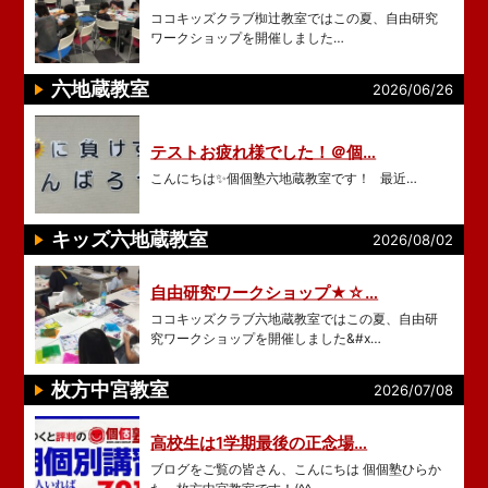
ココキッズクラブ椥辻教室ではこの夏、自由研究
ワークショップを開催しました…
六地蔵教室
2026/06/26
テストお疲れ様でした！＠個…
こんにちは✨個個塾六地蔵教室です！ 最近…
キッズ六地蔵教室
2026/08/02
自由研究ワークショップ★☆…
ココキッズクラブ六地蔵教室ではこの夏、自由研
究ワークショップを開催しました&#x…
枚方中宮教室
2026/07/08
高校生は1学期最後の正念場…
ブログをご覧の皆さん、こんにちは 個個塾ひらか
た 枚方中宮教室です！(^^…