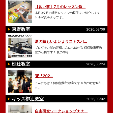
【習い事】7月のレッスン報…
本日は7月の通常レッスンの様子をご紹介します
✨ ↓写真をタップす…
東野教室
2026/08/06
夏の陣もいよいよラストスパ…
ブログをご覧の皆様こんにちは(^^)/ 個個塾東野教
室の石橋です！ 夏の陣も…
椥辻教室
2026/06/24
🏆「202…
こんにちは！個個塾椥辻教室です☺️ 気づけば6月
も…
キッズ椥辻教室
2026/08/02
自由研究ワークショップ★☆…