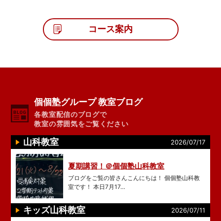
コース案内
個個塾グループ 教室ブログ
各教室配信のブログで
教室の雰囲気をご覧ください
山科教室
2026/07/17
夏期講習！＠個個塾山科教室
ブログをご覧の皆さんこんにちは！ 個個塾山科教
室です！ 本日7月17…
キッズ山科教室
2026/07/11