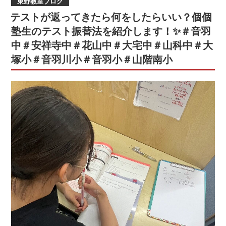
東野教室ブログ
日:
7/21(金)
テストが返ってきたら何をしたらいい？個個
～
ス
塾生のテスト振替法を紹介します！✨＃音羽
タ
中＃安祥寺中＃花山中＃大宅中＃山科中＃大
ー
塚小＃音羽川小＃音羽小＃山階南小
ト！！！
🌻
＠
個
個
塾
ひ
ら
か
た
枚
方
御
殿