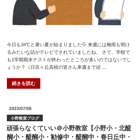
プ
ロ
グ
ラ
ミ
ン
今日も34℃と暑い夏が始まりました💦 来週には梅雨も明け
グ・
るみたいな話がテレビでされていましたね。 さて、学校で
ロ
も1学期期末テストが終わったところが多いのではないでし
ボ
ょうか？（日吉ヶ丘高校の皆さん来週まで頑 …
ッ
ト・
“も
続きを読む
英
う
語・
す
習
ぐ
投
2023/07/06
字・
1
稿
速
小野教室ブログ
日:
学
読・
頑張らなくていい＠小野教室【小野小・北醍
期
作
が
醐小・醍醐小・勧修中・醍醐中・春日丘中・