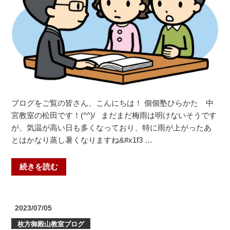
【小
野
小・
北
醍
醐
小・
醍
ブログをご覧の皆さん、こんにちは！ 個個塾ひらかた 中
醐
宮教室の松田です！(^^)/ まだまだ梅雨は明けないそうです
小・
が、気温が高い日も多くなっており、特に雨が上がったあ
勧
とはかなり蒸し暑くなりますね&#x1f3 …
修
中・
醍
“個
続きを読む
醐
別
中・
面
春
談
投
2023/07/05
日
実
稿
枚方御殿山教室ブログ
日:
丘
施