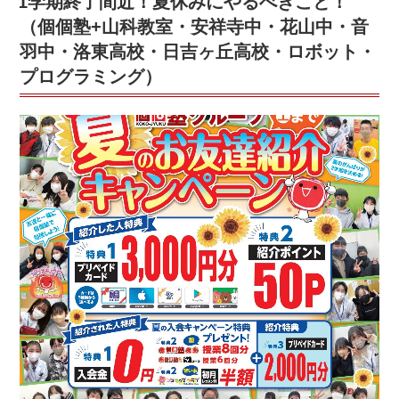
1学期終了間近！夏休みにやるべきこと！
西
て
中・
き
（個個塾+山科教室・安祥寺中・花山中・音
枚
た
羽中・洛東高校・日吉ヶ丘高校・ロボット・
方
ら
プログラミング）
第
何
一】”
を
の
し
た
ら
い
い？
個
個
塾
生
の
テ
ス
ト