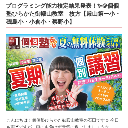
プログラミング能力検定結果発表！✨＠個個
中・
中！
栗
☆
塾ひらかた御殿山教室 枚方【殿山第一小・
陵
彡
磯島小・小倉小・禁野小】
中】”
＠
の
個
個
塾
ひ
ら
か
た
枚
方
中
宮
教
室
こんにちは！個個塾ひらかた御殿山教室の石田です☺ 今日
【中
も雨☔ですが、雨にも負けず元気に過ごしましょう☆