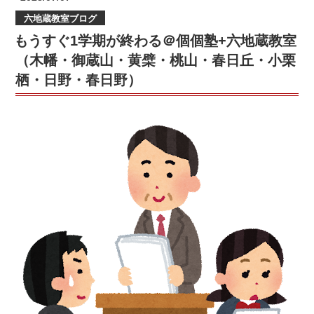
い
稿
の
六地蔵教室ブログ
日:
よ
もうすぐ1学期が終わる＠個個塾+六地蔵教室
届
け
（木幡・御蔵山・黄檗・桃山・春日丘・小栗
★☆★
栖・日野・春日野）
木
幡
小・
御
蔵
山
小・
桃
山
東
小・
宇
治
小・