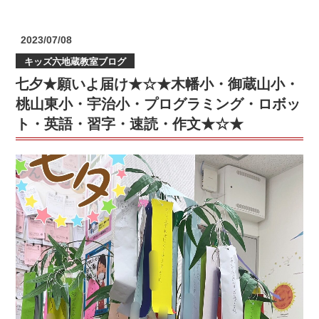
羽
花
塾
川
山
で
小
中・
投
2023/07/08
熱
稿
＃
音
キッズ六地蔵教室ブログ
日:
い
音
羽
七夕★願いよ届け★☆★木幡小・御蔵山小・
夏
羽
中・
を！
桃山東小・宇治小・プログラミング・ロボッ
小
洛
🔥
＃
ト・英語・習字・速読・作文★☆★
東
「夏
山
高
期
階
校・
講
南
日
習」
小”
吉
受
の
ヶ
付
丘
中！
高
🔥
校・
＠
ロ
個
ボ
個
ッ