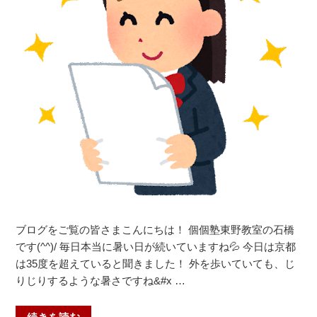
✨
＠
個
個
塾
ひ
ら
か
た
御
殿
山
教
室
ブログをご覧の皆さまこんにちは！ 個個塾東野教室の石橋
枚
です(^^)/ 毎日本当に暑い日が続いていますね💦 今日は京都
方
は35度を超えていると聞きました！ 外を歩いていても、じ
【殿
りじりするような暑さですね&#x …
山
第
“期