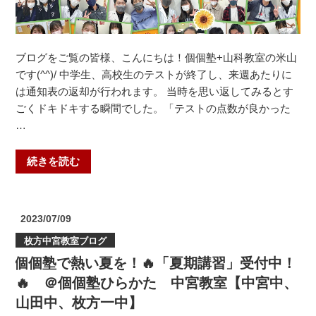
振
替
法
ブログをご覧の皆様、こんにちは！個個塾+山科教室の米山
を
です(^^)/ 中学生、高校生のテストが終了し、来週あたりに
紹
は通知表の返却が行われます。 当時を思い返してみるとす
介
ごくドキドキする瞬間でした。「テストの点数が良かった
し
…
ま
す！
✨
“1
続きを読む
＃
学
音
期
羽
終
投
2023/07/09
中
了
稿
枚方中宮教室ブログ
日:
＃
間
安
個個塾で熱い夏を！🔥「夏期講習」受付中！
近！
祥
夏
🔥 ＠個個塾ひらかた 中宮教室【中宮中、
寺
休
山田中、枚方一中】
中
み