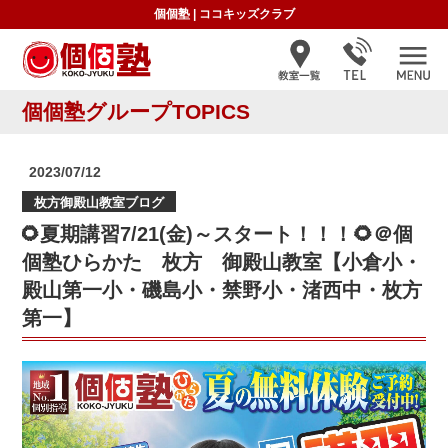
個個塾
|
ココキッズクラブ
個個塾グループTOPICS
投
2023/07/12
稿
枚方御殿山教室ブログ
日:
🌻夏期講習7/21(金)～スタート！！！🌻＠個
個塾ひらかた 枚方 御殿山教室【小倉小・
殿山第一小・磯島小・禁野小・渚西中・枚方
第一】