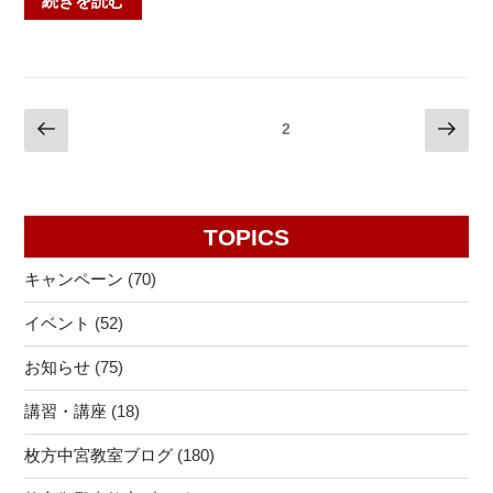
続きを読む
一
末
小・
テ
磯
ス
島
ト
投
前
次
小・
固定ページ
2
の
の
の
小
稿
結
ペ
ペ
倉
ナ
果
ー
ー
小・
が
ビ
ジ
ジ
禁
TOPICS
返
ゲ
野
っ
ー
キャンペーン
(70)
小】”
て
シ
の
き
イベント
(52)
ョ
ま
ン
お知らせ
(75)
し
た…！
講習・講座
(18)
😲
＃
枚方中宮教室ブログ
(180)
音