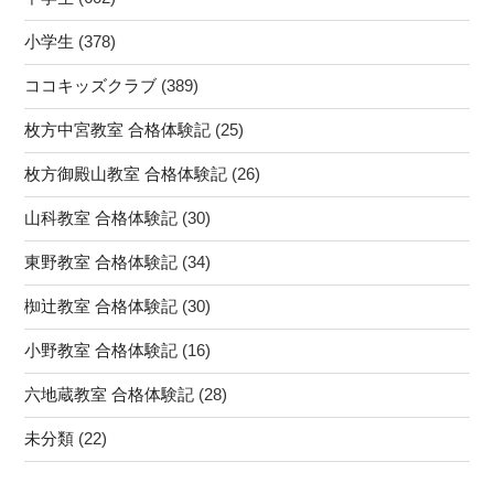
＃
小学生
(378)
大
塚
ココキッズクラブ
(389)
小
＃
枚方中宮教室 合格体験記
(25)
音
枚方御殿山教室 合格体験記
(26)
羽
川
山科教室 合格体験記
(30)
小
＃
東野教室 合格体験記
(34)
音
椥辻教室 合格体験記
(30)
羽
小
小野教室 合格体験記
(16)
＃
山
六地蔵教室 合格体験記
(28)
階
未分類
(22)
南
小”
の