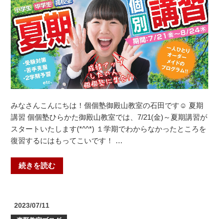
みなさんこんにちは！個個塾御殿山教室の石田です☺ 夏期
講習 個個塾ひらかた御殿山教室では、7/21(金)～夏期講習が
スタートいたします(*^^*) １学期でわからなかったところを
復習するにはもってこいです！ …
“🌻
続きを読む
夏
期
講
投
2023/07/11
習
稿