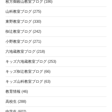
枚方御殿山教室ブログ
(186)
羽
中
山科教室ブログ
(275)
＃
安
東野教室ブログ
(330)
祥
椥辻教室ブログ
(242)
寺
中
小野教室ブログ
(271)
＃
花
六地蔵教室ブログ
(218)
山
キッズ六地蔵教室ブログ
(253)
中
＃
キッズ椥辻教室ブログ
(66)
大
宅
キッズ山科教室ブログ
(63)
中
教育情報
(46)
＃
山
高校生
(288)
科
中
中学生
(602)