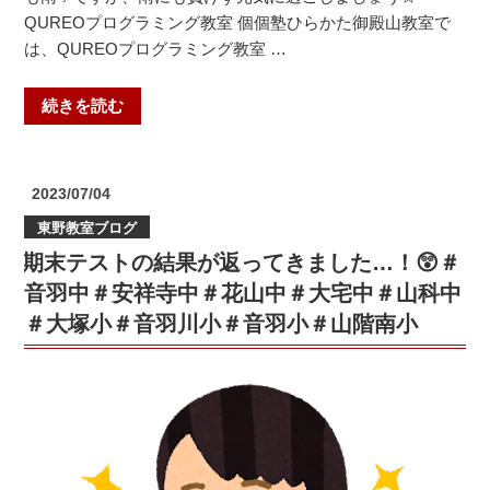
宮
QUREOプログラミング教室 個個塾ひらかた御殿山教室で
中、
は、QUREOプログラミング教室 …
山
田
“プ
続きを読む
中、
ロ
枚
グ
方
ラ
一
投
2023/07/04
ミ
稿
中】”
東野教室ブログ
日:
ン
の
期末テストの結果が返ってきました…！😲＃
グ
能
音羽中＃安祥寺中＃花山中＃大宅中＃山科中
力
＃大塚小＃音羽川小＃音羽小＃山階南小
検
定
結
果
発
表！