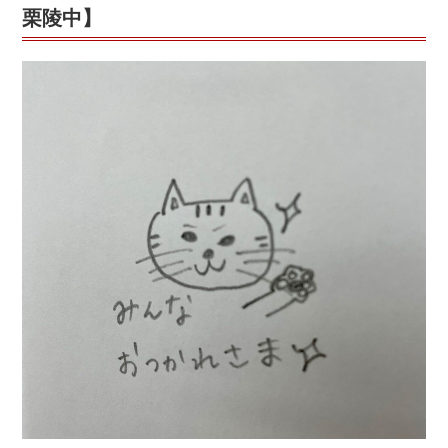
文
終
栗陵中】
★☆★”
わ
の
る
＠
個
個
塾
+六
地
蔵
教
室
（木
幡・
御
蔵
山・
黄
檗・