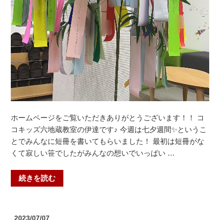
塾
ト・
ひ
プ
ら
ロ
か
グ
た
ラ
中
ミ
宮
ン
教
グ）”
室
の
【中
ホームページをご覧いただきありがとうございます！！ コ
宮
コキッズ六地蔵教室の伊達です♪ 今週は七夕週間✨というこ
中、
とでみんなに短冊を書いてもらいました！ 最初は短冊がな
山
くて寂しい笹でしたがみんなの想いでいっぱい …
田
中、
“七
続きを読む
枚
夕
方
★
一
願
中】”
投
2023/07/07