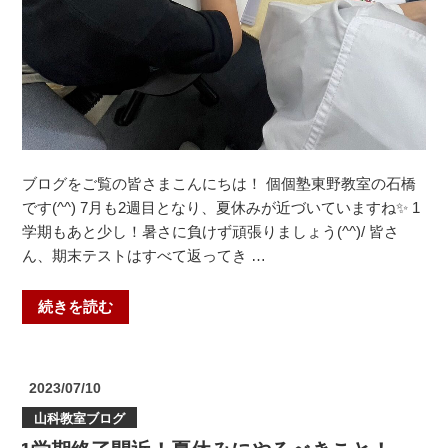
山
教
室
【小
倉
小・
殿
ブログをご覧の皆さまこんにちは！ 個個塾東野教室の石橋
山
です(^^) 7月も2週目となり、夏休みが近づいていますね✨ 1
第
学期もあと少し！暑さに負けず頑張りましょう(^^)/ 皆さ
一
ん、期末テストはすべて返ってき …
小・
磯
島
“テ
続きを読む
小・
ス
禁
ト
野
が
投
2023/07/10
小・
返
稿
山科教室ブログ
日:
渚
っ