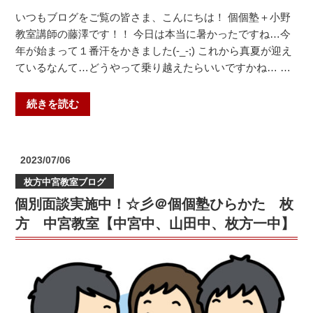
桃
いつもブログをご覧の皆さま、こんにちは！ 個個塾＋小野
山・
教室講師の藤澤です！！ 今日は本当に暑かったですね…今
春
年が始まって１番汗をかきました(-_-;) これから真夏が迎え
日
ているなんて…どうやって乗り越えたらいいですかね… …
丘・
小
“頑
続きを読む
栗
張
栖・
ら
日
な
投
2023/07/06
野・
く
稿
春
枚方中宮教室ブログ
日:
て
日
個別面談実施中！☆彡＠個個塾ひらかた 枚
い
野）”
い
方 中宮教室【中宮中、山田中、枚方一中】
の
＠
小
野
教
室