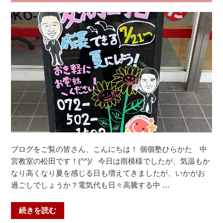
＃
に
花
や
山
る
中
べ
＃
き
大
こ
宅
と！
中
（個
＃
個
山
塾
科
+山
中
科
ブログをご覧の皆さん、こんにちは！ 個個塾ひらかた 中
＃
教
宮教室の松田です！(^^)/ 今日は雨模様でしたが、気温もか
大
室・
なり高くなり夏を感じる日も増えてきましたが、いかがお
塚
安
過ごしでしょうか？電気代も日々高騰する中 …
小
祥
＃
寺
“個
続きを読む
音
中・
個