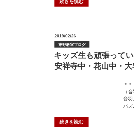
“公
続きを読む
【勧
立
修
高
中・
校
醍
中
醐
投
2019/02/26
期
稿
中・
選
東野教室ブログ
日:
小
抜
キッズ生も頑張ってい
野
に
小・
安祥寺中・花山中・大
向
北
け
醍
て
＊＊
醐
ラ
（音
小】”
ス
音羽
の
ト
パズ
ス
パ
“キ
続きを読む
ー
ッ
ト！！”