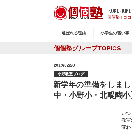
KOKO-JUKU
個個塾
|
ココ
選ばれる理由
小学生の習い事
個個塾グループTOPICS
投
2019/02/28
稿
小野教室ブログ
日:
新学年の準備をしまし
中・小野小・北醍醐小
いつ
教室
変わ