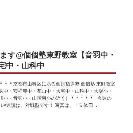
ます@個個塾東野教室【音羽中・
宅中・山科中
＊＊＊京都市山科区にある個別指導塾 個個塾 東野教室
羽中・安祥寺中・花山中・大宅中・山科中・大塚小・
川小・音羽小・山階南小の近く）＊＊＊＊＊ 今週の
ル×速読は、対戦型です！ 写真は、「立体四 …