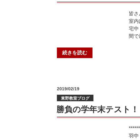
@
個
皆さ
個
室内
塾
宅中
+六
間で
地
蔵
“テ
続きを読む
教
ス
室”
ト
の
勉
強
投
2019/02/19
真
稿
っ
東野教室ブログ
日:
最
勝負の学年末テスト！
中！”
の
**
羽中