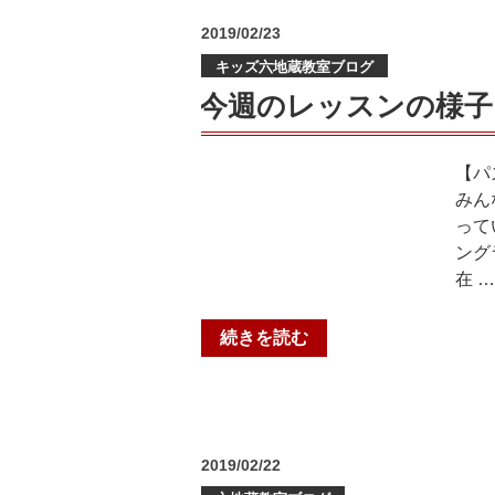
残
羽
投
2019/02/23
り
中・
稿
わ
キッズ六地蔵教室ブログ
日:
安
ず
祥
今週のレッスンの様子
か
寺
＠
中・
山
【パ
花
科
みん
山
教
って
中・
室
ング
大
【音
在 …
宅
羽
中・
中・
山
“今
続きを読む
安
科
週
祥
中”
の
寺
の
レ
中・
ッ
花
投
2019/02/22
ス
稿
山