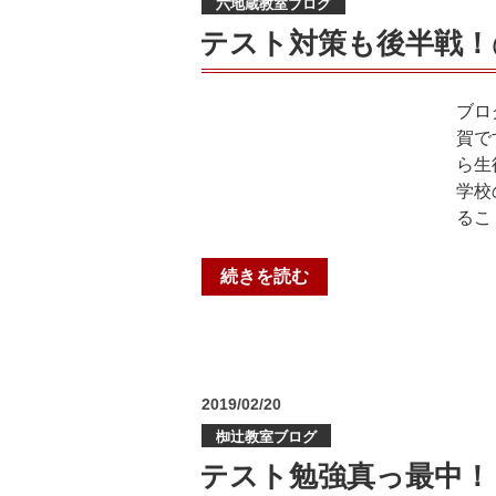
ン
六地蔵教室ブログ
日:
中・
の
テスト対策も後半戦！
皇
様
子
子”
山
の
ブロ
中】”
賀で
の
ら生
学校
るこ
“テ
続きを読む
ス
ト
対
策
投
2019/02/20
も
稿
後
椥辻教室ブログ
日:
半
テスト勉強真っ最中！
戦！