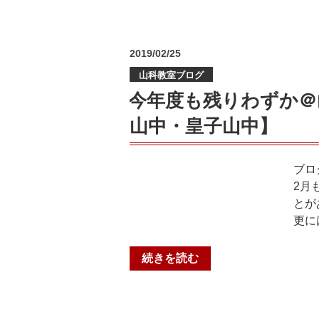
ズ
の
生
も
投
2019/02/25
頑
稿
張
山科教室ブログ
日:
っ
今年度も残りわずか＠
て
山中・皇子山中】
い
ま
す
ブロ
@
2月
個
とが
個
更に
塾
東
“今
続きを読む
野
年
教
度
室
も
【音