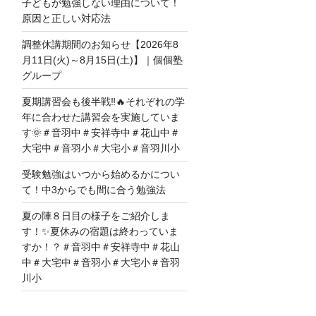
子どもが勉強しない理由について！
原因と正しい対応法
調整休講期間のお知らせ【2026年8
月11日(火)～8月15日(土)】｜個個塾
グループ
夏期講習会も後半戦‼🔥それぞれの学
年に合わせた講習会を実施していま
す🌞＃音羽中＃安祥寺中＃花山中＃
大宅中＃音羽小＃大宅小＃音羽川小
受験勉強はいつから始めるかについ
て！中3からでも間に合う勉強法
夏の陣８日目の様子をご紹介しま
す！✨夏休みの宿題は終わっていま
すか！？＃音羽中＃安祥寺中＃花山
中＃大宅中＃音羽小＃大宅小＃音羽
川小