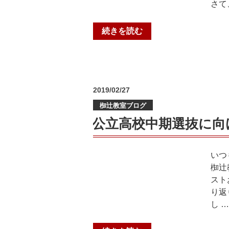
さて
“新
続きを読む
学
年
の
準
投
2019/02/27
備
稿
を
椥辻教室ブログ
日:
し
公立高校中期選抜に向
ま
し
ょ
いつ
う
椥辻
＠
スト
小
り返
野
し …
教
室