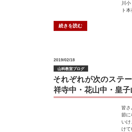
川小
ト本
“勝
続きを読む
負
の
学
年
投
2019/02/18
末
稿
テ
山科教室ブログ
日:
ス
それぞれが次のステー
ト！！！！
祥寺中・花山中・皇子
＠
個
個
皆さ
塾
節に
東
いけ
野
けて
教