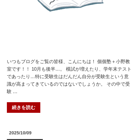
勧
修
中・
醍
醐
中・
栗
陵
いつもブログをご覧の皆様、こんにちは！ 個個塾＋小野教
中】”
室です！！ 10月も後半…。 模試が増えたり、学年末テスト
の
であったり…特に受験生はだんだん自分が受験生という意
識が高まってきているのではないでしょうか。 その中で受
験 …
“大
続きを読む
変
な
時
投
2025/10/09
期
稿