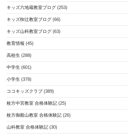
修
キッズ六地蔵教室ブログ
(253)
中・
醍
キッズ椥辻教室ブログ
(66)
醐
中・
キッズ山科教室ブログ
(63)
栗
教育情報
(45)
陵
中】”
高校生
(288)
の
中学生
(601)
小学生
(378)
ココキッズクラブ
(389)
枚方中宮教室 合格体験記
(25)
枚方御殿山教室 合格体験記
(26)
山科教室 合格体験記
(30)