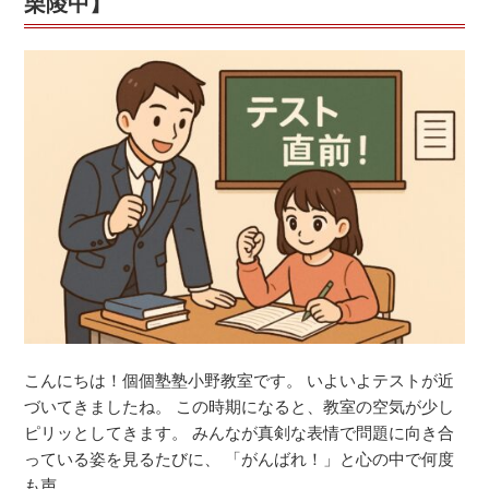
栗陵中】
未
来
を
変
え
る！
＠
小
野
教
室
【小
野
小・
こんにちは！個個塾塾小野教室です。 いよいよテストが近
醍
づいてきましたね。 この時期になると、教室の空気が少し
醐
ピリッとしてきます。 みんなが真剣な表情で問題に向き合
小・
っている姿を見るたびに、 「がんばれ！」と心の中で何度
北
も声 …