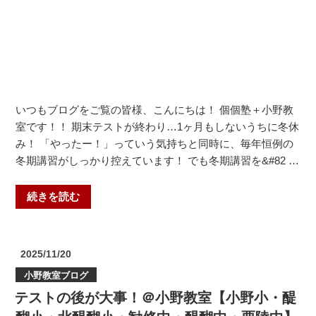
小・
勧
修
中・
醍
醐
中・
いつもブログをご覧の皆様、こんにちは！ 個個塾＋小野教
栗
室です！！ 期末テストが終わり…1ヶ月もしないうちに冬休
陵
み！ 「やったー！」っていう気持ちと同時に、毎年恒例の
中】”
冬期講習がしっかり控えています！ でも冬期講習を&#82 …
の
“今
続きを読む
が
習
慣
投
2025/11/20
作
稿
小野教室ブログ
日:
り
テストの後が大事！＠小野教室【小野小・醍
の
ゴ