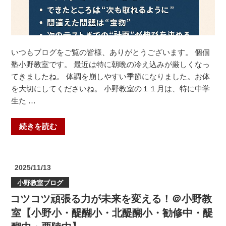
いつもブログをご覧の皆様、ありがとうございます。 個個
塾小野教室です。 最近は特に朝晩の冷え込みが厳しくなっ
てきましたね。 体調を崩しやすい季節になりました。お体
を大切にしてくださいね。 小野教室の１１月は、特に中学
生た …
“テ
続きを読む
ス
ト
の
投
2025/11/13
後
稿
小野教室ブログ
日:
が
コツコツ頑張る力が未来を変える！＠小野教
大
事！
室【小野小・醍醐小・北醍醐小・勧修中・醍
＠