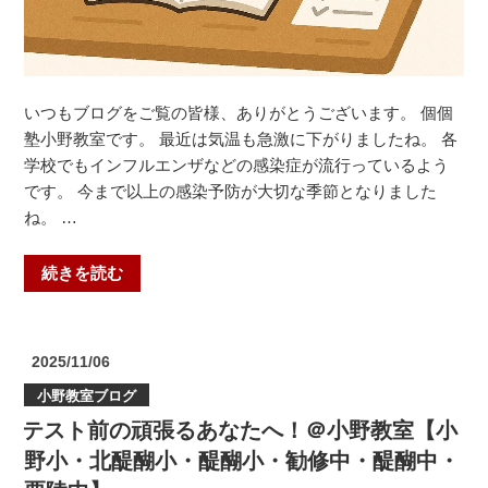
醐
中・
栗
陵
中】”
いつもブログをご覧の皆様、ありがとうございます。 個個
の
塾小野教室です。 最近は気温も急激に下がりましたね。 各
学校でもインフルエンザなどの感染症が流行っているよう
です。 今まで以上の感染予防が大切な季節となりました
ね。 …
“コ
続きを読む
ツ
コ
ツ
投
2025/11/06
頑
稿
小野教室ブログ
日:
張
テスト前の頑張るあなたへ！＠小野教室【小
る
力
野小・北醍醐小・醍醐小・勧修中・醍醐中・
が