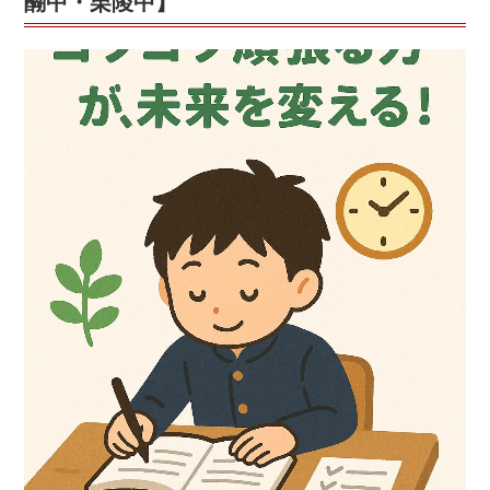
醐中・栗陵中】
小
野
教
室
【小
野
小・
醍
醐
小・
北
醍
醐
小・
勧
修
中・
醍