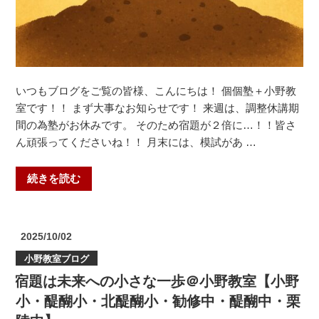
醐
小・
醍
醐
小・
いつもブログをご覧の皆様、こんにちは！ 個個塾＋小野教
勧
室です！！ まず大事なお知らせです！ 来週は、調整休講期
修
間の為塾がお休みです。 そのため宿題が２倍に…！！皆さ
中・
ん頑張ってくださいね！！ 月末には、模試があ …
醍
醐
“結
続きを読む
中・
果
栗
よ
陵
り
投
2025/10/02
中】”
も
稿
の
小野教室ブログ
日:
大
宿題は未来への小さな一歩＠小野教室【小野
切
な
小・醍醐小・北醍醐小・勧修中・醍醐中・栗
も