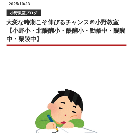
ら
投
2025/10/23
の
が
稿
小野教室ブログ
日:
本
大変な時期こそ伸びるチャンス＠小野教室
番！
＠
【小野小・北醍醐小・醍醐小・勧修中・醍醐
小
中・栗陵中】
野
教
室
【小
野
小・
北
醍
醐
小・
醍
醐
小・