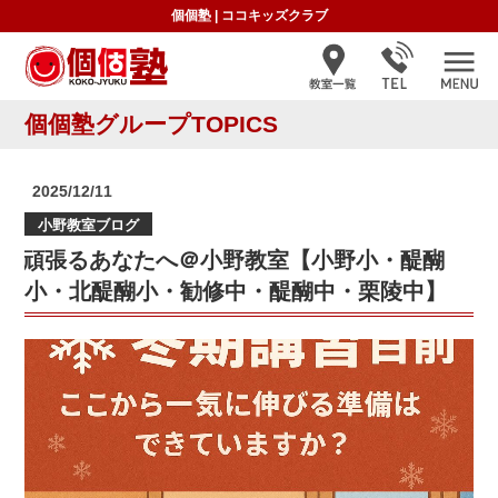
個個塾
|
ココキッズクラブ
個個塾グループTOPICS
投
2025/12/11
稿
小野教室ブログ
日:
頑張るあなたへ＠小野教室【小野小・醍醐
小・北醍醐小・勧修中・醍醐中・栗陵中】