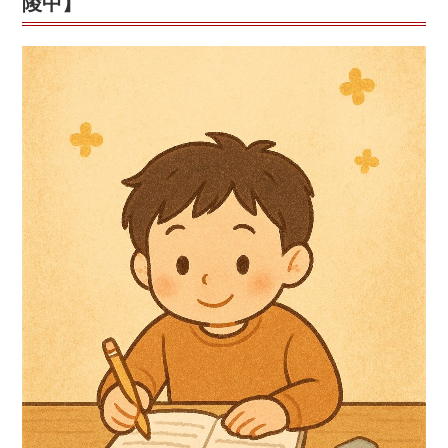
陵中】
の
＠
小
野
教
室
【小
野
小・
醍
醐
小・
北
醍
醐
小・
勧
修