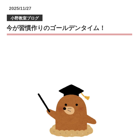
の
投
2025/11/27
大
稿
小野教室ブログ
日:
掃
今が習慣作りのゴールデンタイム！
除
＠
小
野
教
室
【小
野
小・
醍
醐
小・
北
醍
醐