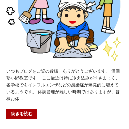
小・
北
醍
醐
小・
勧
修
中・
醍
醐
いつもブログをご覧の皆様、ありがとうございます。 個個
中・
塾小野教室です。 ここ最近は特に冷え込みがすさまじく、
栗
各学校でもインフルエンザなどの感染症が爆発的に増えて
陵
いるようです。 体調管理が難しい時期ではありますが、皆
中】”
様お体 …
の
“頭
続きを読む
の
中