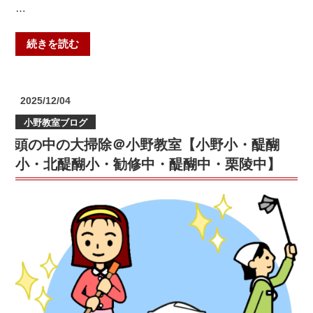
…
“頑
続きを読む
張
る
あ
投
2025/12/04
な
稿
小野教室ブログ
日:
た
頭の中の大掃除＠小野教室【小野小・醍醐
へ
＠
小・北醍醐小・勧修中・醍醐中・栗陵中】
小
野
教
室
【小
野
小・
醍
醐