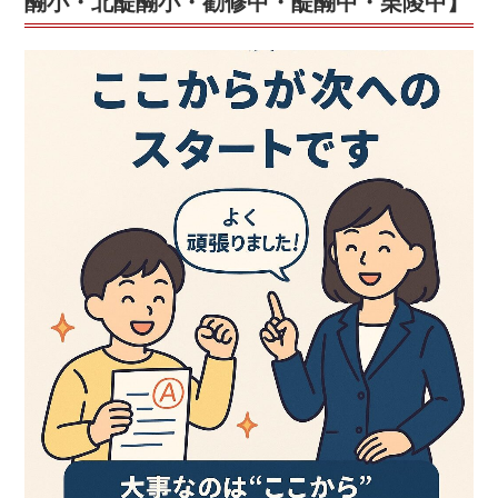
醐小・北醍醐小・勧修中・醍醐中・栗陵中】
ー
ル
デ
ン
タ
イ
ム！”
の