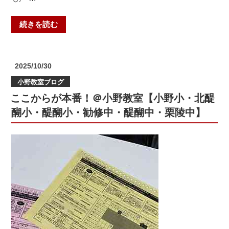
醍
醐
“テ
続きを読む
小・
ス
勧
ト
修
前
中・
投
2025/10/30
の
醍
稿
小野教室ブログ
日:
頑
醐
ここからが本番！＠小野教室【小野小・北醍
張
中・
る
醐小・醍醐小・勧修中・醍醐中・栗陵中】
栗
あ
陵
な
中】”
た
の
へ！
＠
小
野
教
室