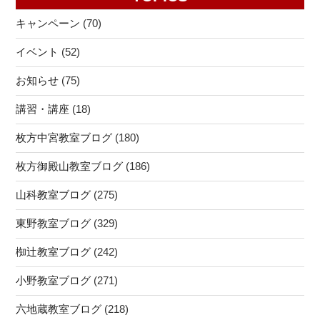
ゲ
一
ー
キャンペーン
(70)
歩
シ
＠
イベント
(52)
ョ
小
ン
お知らせ
(75)
野
教
講習・講座
(18)
室
【小
枚方中宮教室ブログ
(180)
野
枚方御殿山教室ブログ
(186)
小・
醍
山科教室ブログ
(275)
醐
小・
東野教室ブログ
(329)
北
椥辻教室ブログ
(242)
醍
醐
小野教室ブログ
(271)
小・
勧
六地蔵教室ブログ
(218)