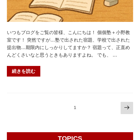
中・
醍
醐
中・
栗
いつもブログをご覧の皆様、こんにちは！ 個個塾＋小野教
陵
室です！ 突然ですが…塾で出された宿題、学校で出された
中】”
提出物…期限内にしっかりしてますか？ 宿題って、正直め
の
んどくさいなと思うときもありますよね。 でも、 …
“宿
続きを読む
題
は
未
来
投
次
固定ページ
1
へ
の
稿
の
ペ
ナ
小
ー
さ
ビ
ジ
TOPICS
な