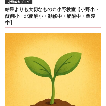
小野教室ブログ
日:
こ
結果よりも大切なもの＠小野教室【小野小・
そ
伸
醍醐小・北醍醐小・勧修中・醍醐中・栗陵
び
中】
る
チ
ャ
ン
ス
＠
小
野
教
室
【小
野
小・
北
醍