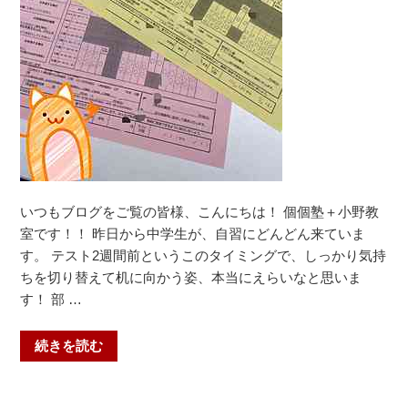
【小
野
小・
北
醍
醐
小・
醍
醐
小・
いつもブログをご覧の皆様、こんにちは！ 個個塾＋小野教
勧
室です！！ 昨日から中学生が、自習にどんどん来ていま
修
す。 テスト2週間前というこのタイミングで、しっかり気持
中・
ちを切り替えて机に向かう姿、本当にえらいなと思いま
醍
す！ 部 …
醐
中・
“こ
続きを読む
栗
こ
陵
か
中】”