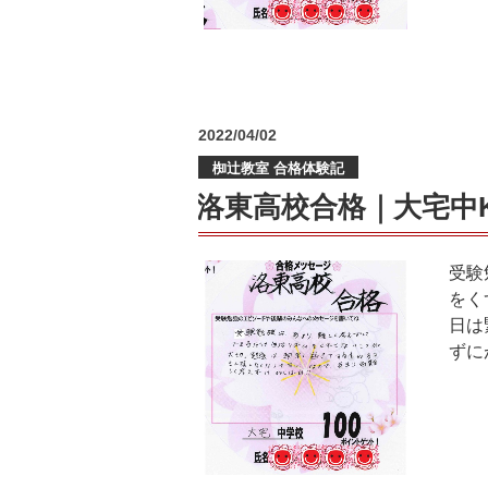
投
2022/04/02
稿
椥辻教室 合格体験記
日:
洛東高校合格｜大宅中
受験
をく
日は
ずに