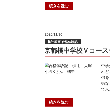
“京
続きを読む
都
先
端
科
投
2020/11/30
学
稿
大
椥辻教室 合格体験記
日:
学
京都橘中学校Ｖコース
付
属
高
中学
校
れど
（進
強を
学
嫌な
コ
で来
ー
ス）
“京
続きを読む
合
都