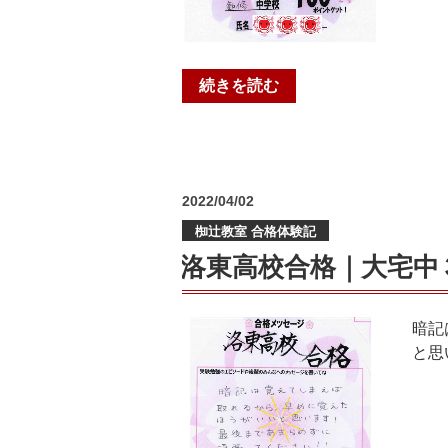
“西
続きを読む
山
高
校
（総
投
2022/04/02
合
稿
進
椥辻教室 合格体験記
日:
学
洛東高校合格｜大宅中
コ
ー
ス）
暗記
合
と思
格
｜
勧
修