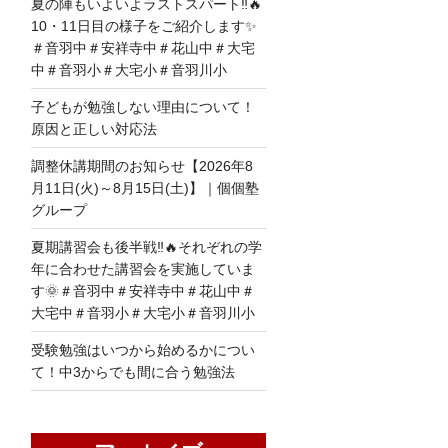
夏の陣もいよいよラストスパート‼🔥
10・11日目の様子をご紹介します✨
＃音羽中＃安祥寺中＃花山中＃大宅
中＃音羽小＃大宅小＃音羽川小
子どもが勉強しない理由について！
原因と正しい対応法
調整休講期間のお知らせ【2026年8
月11日(火)～8月15日(土)】｜個個塾
グループ
夏期講習会も後半戦‼🔥それぞれの学
年に合わせた講習会を実施していま
す🌞＃音羽中＃安祥寺中＃花山中＃
大宅中＃音羽小＃大宅小＃音羽川小
受験勉強はいつから始めるかについ
て！中3からでも間に合う勉強法