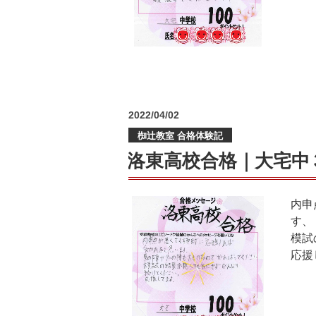
中
３
N
さ
ん”
の
投
2022/04/02
稿
椥辻教室 合格体験記
日:
洛東高校合格｜大宅中
内申
す、
模試
応援