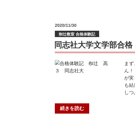
格
橘
｜
中
勧
学
修
投
2020/11/30
校
稿
中
Ｖ
椥辻教室 合格体験記
日:
３
コ
同志社大学文学部合格
I
ー
さ
ス
ん”
合
まず
の
格
ん！
｜
が実
大
も結
塚
しつ
小
6
“同
続きを読む
Ｋ
志
さ
社
ん”
大
の