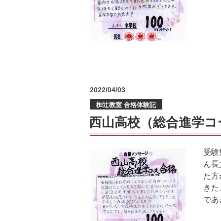
投
2022/04/03
稿
椥辻教室 合格体験記
日:
西山高校（総合進学コ
受験
ん長
た方
きた
であ