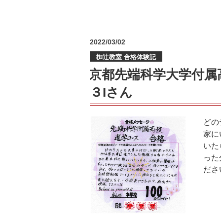
投
2022/03/02
稿
椥辻教室 合格体験記
日:
京都先端科学大学付属
３Iさん
どの
家に
いた
った
ださ