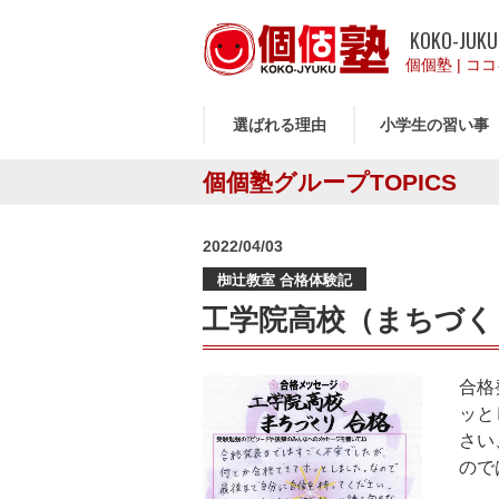
KOKO-JUKU
個個塾
|
ココ
選ばれる理由
小学生の習い事
個個塾グループTOPICS
投
2022/04/03
稿
椥辻教室 合格体験記
日:
工学院高校（まちづく
合格
ッと
さい
ので