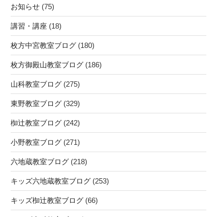
吉
ン
お知らせ
(75)
室
ヶ
★☆★
講習・講座
(18)
丘
木
高
幡
枚方中宮教室ブログ
(180)
校・
小・
ロ
枚方御殿山教室ブログ
(186)
御
ボ
蔵
山科教室ブログ
(275)
ッ
山
ト・
小・
東野教室ブログ
(329)
プ
桃
ロ
椥辻教室ブログ
(242)
山
グ
東
小野教室ブログ
(271)
ラ
小・
ミ
宇
六地蔵教室ブログ
(218)
ン
治
グ）”
キッズ六地蔵教室ブログ
(253)
小・
の
プ
キッズ椥辻教室ブログ
(66)
ロ
グ