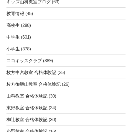
キッズ山科教室ブログ
(63)
ラ
教育情報
(45)
ミ
ン
高校生
(288)
グ・
ロ
中学生
(601)
ボ
小学生
(378)
ッ
ト・
ココキッズクラブ
(389)
英
語・
枚方中宮教室 合格体験記
(25)
速
枚方御殿山教室 合格体験記
(26)
読
★☆★”
山科教室 合格体験記
(30)
の
東野教室 合格体験記
(34)
椥辻教室 合格体験記
(30)
小野教室 合格体験記
(16)