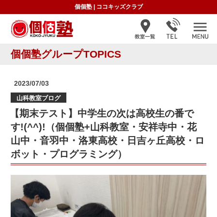
個個塾
|
ココキッズクラブ
個個塾グループTOPICS
投
2023/07/03
稿
山科教室ブログ
日:
【期末テスト】中学生の次は高校生の番で
す!(^^)!（個個塾+山科教室・安祥寺中・花
山中・音羽中・洛東高校・日吉ヶ丘高校・ロ
ボット・プログラミング）