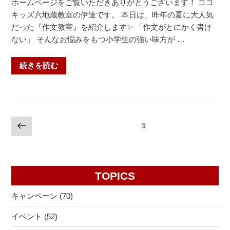
+山
ホームページをご覧いただきありがとうございます！ ココ
科
キッズ六地蔵教室の伊達です。 本日は、昨年の夏に大人気
教
だった『作文教室』を紹介します✨ 「作文がとにかく書け
室・
ない」 そんなお悩みをもつ小学生の強い味方が …
安
祥
“【小
続きを読む
寺
学
中・
生
花
作
山
文】
投
前
中・
固定ページ
3
2
の
稿
音
回
ペ
羽
ナ
完
ー
中・
結
ビ
ジ
洛
TOPICS
夏
ゲ
東
期
ー
キャンペーン
(70)
高
短
シ
校・
期
イベント
(52)
ョ
日
教