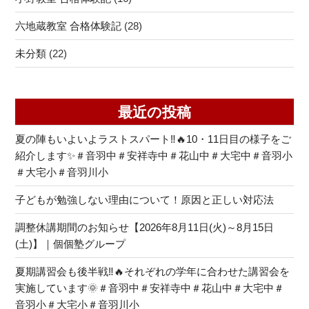
六地蔵教室 合格体験記
(28)
未分類
(22)
最近の投稿
夏の陣もいよいよラストスパート‼🔥10・11日目の様子をご
紹介します✨＃音羽中＃安祥寺中＃花山中＃大宅中＃音羽小
＃大宅小＃音羽川小
子どもが勉強しない理由について！原因と正しい対応法
調整休講期間のお知らせ【2026年8月11日(火)～8月15日
(土)】｜個個塾グループ
夏期講習会も後半戦‼🔥それぞれの学年に合わせた講習会を
実施しています🌞＃音羽中＃安祥寺中＃花山中＃大宅中＃
音羽小＃大宅小＃音羽川小