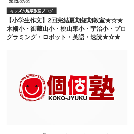
投
2023/07/01
ト】
稿
キッズ六地蔵教室ブログ
日:
中
【小学生作文】2回完結夏期短期教室★☆★
学
生
木幡小・御蔵山小・桃山東小・宇治小・プロ
の
グラミング・ロボット・英語・速読★☆★
次
は
高
校
生
の
番
で
す!
(^^)!
（個
個
塾