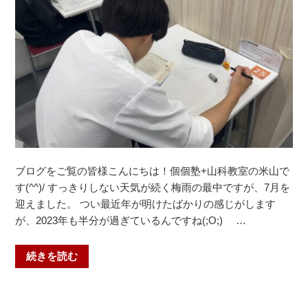
ブログをご覧の皆様こんにちは！個個塾+山科教室の米山で
す(^^)/ すっきりしない天気が続く梅雨の最中ですが、7月を
迎えました。 つい最近年が明けたばかりの感じがします
が、2023年も半分が過ぎているんですね(;O;) …
“【期
続きを読む
末
テ
ス