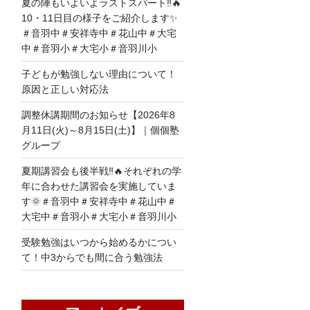
夏の陣もいよいよラストスパート‼🔥
10・11日目の様子をご紹介します✨
＃音羽中＃安祥寺中＃花山中＃大宅
中＃音羽小＃大宅小＃音羽川小
子どもが勉強しない理由について！
原因と正しい対応法
調整休講期間のお知らせ【2026年8
月11日(火)～8月15日(土)】｜個個塾
グループ
夏期講習会も後半戦‼🔥それぞれの学
年に合わせた講習会を実施していま
す🌞＃音羽中＃安祥寺中＃花山中＃
大宅中＃音羽小＃大宅小＃音羽川小
受験勉強はいつから始めるかについ
て！中3からでも間に合う勉強法