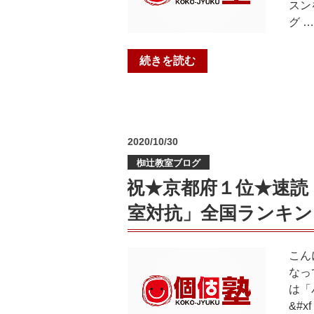
スン
グ …
“【キ
続きを読む
ッ
ズ
六
地
投
2020/10/30
蔵
稿
教
椥辻教室ブログ
日:
室】
祝★京都府１位★速読
2021
室対抗」全国ランキン
春
の
キ
こん
ッ
なっ
ズ
は「
無
&#xf
料