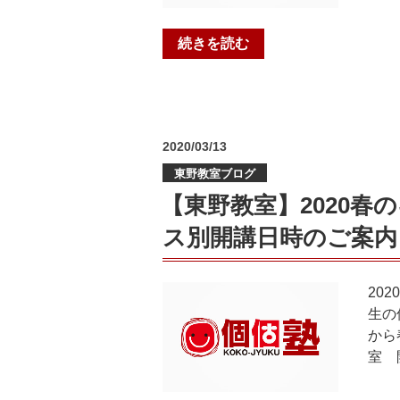
ド
の
マ
“【椥
続きを読む
ス
辻
タ
教
ー
室】
ズ
2020
教
投
2020/03/13
春
室
稿
の
対
東野教室ブログ
日:
キ
抗」
【東野教室】2020
ッ
全
ス別開講日時のご案内
ズ
国
無
ラ
料
ン
20
体
キ
生の
験
ン
から
レ
グ”
室 
ッ
の
ス