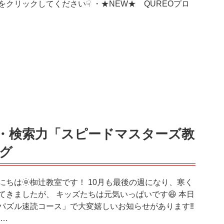
をクリックしてください☟ ・★NEW★ QUREOプロ
・検索力「スピードマスターズ教
グ
にちは🌞椥辻教室です！ 10月も最後の週になり、寒く
てきましたが、 キッズたちは元気いっぱいです😆 本日
パズル速読コース」で大変嬉しいお知らせがあります‼
 …