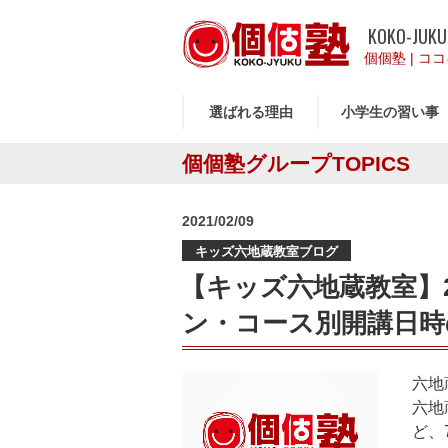
KOKO-JUKU
個個塾
|
ココ
選ばれる理由
小学生の習い事
個個塾グループTOPICS
投
2021/02/09
稿
キッズ六地蔵教室ブログ
日:
【キッズ六地蔵教室】
ン・コース別開講日時
六地
六地
ど、