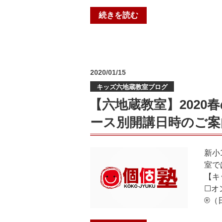
ン・
“【東
続きを読む
コ
野
ー
教
ス
室】
別
2020
開
投
2020/01/15
春
講
稿
の
日
キッズ六地蔵教室ブログ
日:
キ
時
【六地蔵教室】202
ッ
の
ース別開講日時のご案
ズ
ご
無
案
料
内”
新小
体
の
室で
験
【キ
レ
☐オ
ッ
®（
ス
ン・