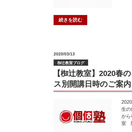
体
験
“祝
続きを読む
レ
★
ッ
京
ス
都
ン・
府
コ
投
2020/03/13
１
ー
稿
位
ス
椥辻教室ブログ
日:
★
別
【椥辻教室】2020
速
開
ス別開講日時のご案内
読・
講
検
日
索
時
20
力
の
生の
「ス
ご
から
ピ
案
室 
ー
内”