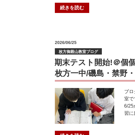
（木
“受
続きを読む
幡
験
中・
生
木
だ
幡
け
小・
投
2026/06/25
じ
稿
御
ゃ
枚方御殿山教室ブログ
日:
蔵
な
期末テスト開始!＠個
山
い！
小・
枚方一中/磯島・禁野
熱
桃
い
山
夏
ブロ
中・
期
室で
桃
講
6/
山
習
習に
東
ま
小・
で
栄
の