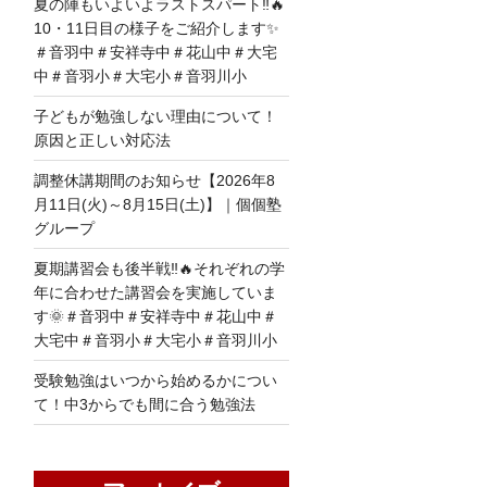
夏の陣もいよいよラストスパート‼🔥
10・11日目の様子をご紹介します✨
＃音羽中＃安祥寺中＃花山中＃大宅
中＃音羽小＃大宅小＃音羽川小
子どもが勉強しない理由について！
原因と正しい対応法
調整休講期間のお知らせ【2026年8
月11日(火)～8月15日(土)】｜個個塾
グループ
夏期講習会も後半戦‼🔥それぞれの学
年に合わせた講習会を実施していま
す🌞＃音羽中＃安祥寺中＃花山中＃
大宅中＃音羽小＃大宅小＃音羽川小
受験勉強はいつから始めるかについ
て！中3からでも間に合う勉強法