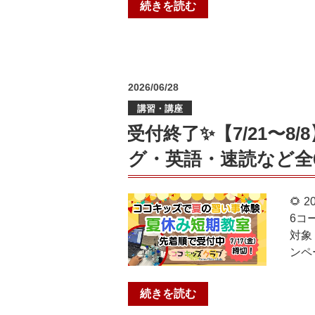
強
“2026
続きを読む
法』
夏
中
期
学
個
生・
別
定
投
2026/06/28
講
稿
期
習
講習・講座
日:
テ
会
受付終了✨【7/21〜
ス
の
ト
グ・英語・速読など全
ご
対
案
策
内”
🌻
｜
の
6コ
個
対象
個
ンペ
塾
グ
ル
“受
続きを読む
ー
付