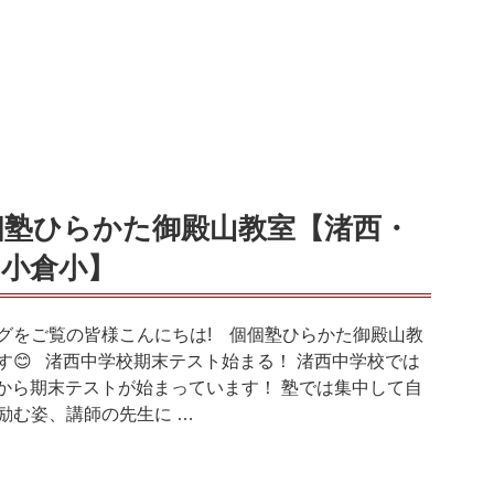
個塾ひらかた御殿山教室【渚西・
・小倉小】
グをご覧の皆様こんにちは! 個個塾ひらかた御殿山教
す😊 渚西中学校期末テスト始まる！ 渚西中学校では
25から期末テストが始まっています！ 塾では集中して自
励む姿、講師の先生に …