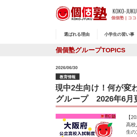
KOKO-JUKU
個個塾
|
ココ
選ばれる理由
小学生の習い事
個個塾グループTOPICS
投
2026/06/30
稿
教育情報
日:
現中2生向け！何が変
グループ 2026年6月
【2
高校
生の