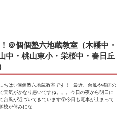
！＠個個塾六地蔵教室（木幡中・
山中・桃山東小・栄桜中・春日丘
）
にちは✨個個塾六地蔵教室です！ 最近、台風や梅雨の
で天気がかなり悪いですね。。。今日の夜から明日に
て台風が近づいてきています😲今日も電車が止まって
学校が休みにな …