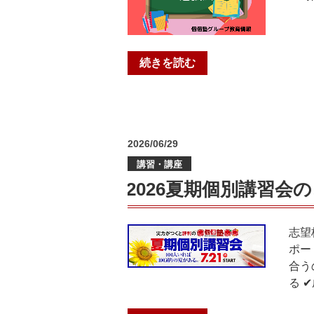
校
入
試
｜
“『定
続きを読む
個
期
個
テ
塾
ス
グ
ト
ル
投
2026/06/29
の
ー
稿
振
講習・講座
日:
プ
り
2026夏期個別講習会
2026
返
年
り
6
と
志望
月
テ
ポー
更
ス
合う
新”
ト
る 
の
勉