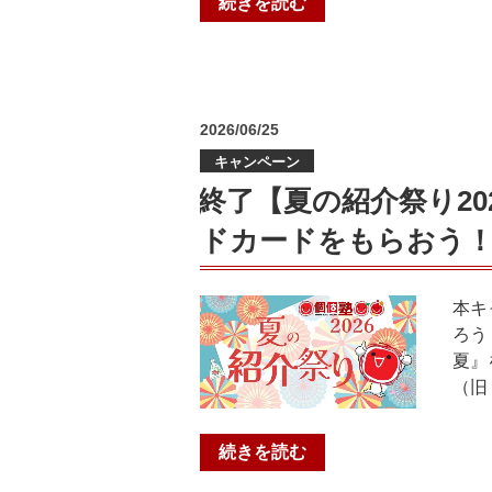
“期
続きを読む
桜
カ
末
中・
ウ
テ
春
ン
ス
日
ト
ト
丘
ダ
投
2026/06/25
開
中・
ウ
稿
始!
日
キャンペーン
日:
ン
＠
野
🔥
終了【夏の紹介祭り2
個
小・
＠
ドカードをもらおう
個
春
個
塾
日
個
ひ
野
塾
本キ
ら
小）”
山
ろう
か
の
科
夏』
た
教
（旧
御
室”
殿
の
山
“終
続きを読む
教
了