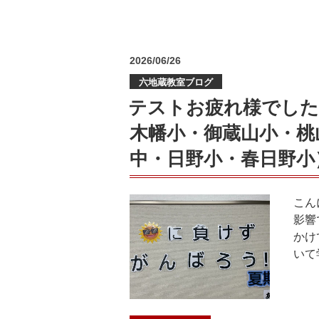
プ
終
教
了
育
✨【7/21〜
情
投
2026/06/26
8/8】
稿
報”
夏
六地蔵教室ブログ
日:
の
休
テストお疲れ様でした
み
木幡小・御蔵山小・桃
短
期
中・日野小・春日野小
教
室
プ
こん
ロ
影響
グ
かけ
ラ
いて
ミ
ン
グ・