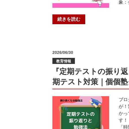
象：
“現
続きを読む
中
2
生
向
投
2026/06/30
け！
稿
何
教育情報
日:
が
『定期テストの振り返
変
期テスト対策｜個個塾
わ
る？
大
ブロ
阪
が！
公
かっ
立
す！
高
「時