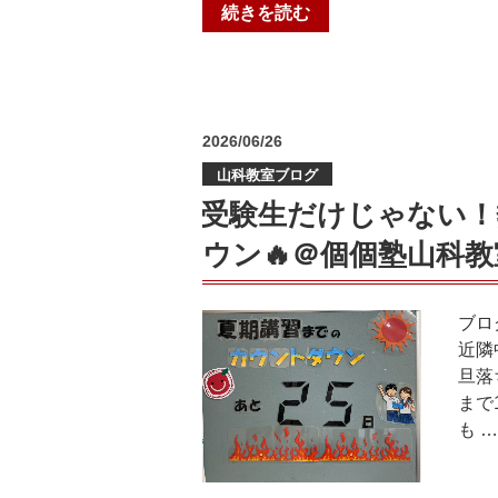
英
“テ
続きを読む
語・
ス
速
ト
読
お
な
疲
ど
投
2026/06/26
れ
稿
全
様
山科教室ブログ
日:
6
で
受験生だけじゃない！
コ
し
ー
ウン🔥＠個個塾山科教
た！
ス”
＠
の
個
ブロ
個
近隣
塾
旦落
六
まで
地
も …
蔵
教
室