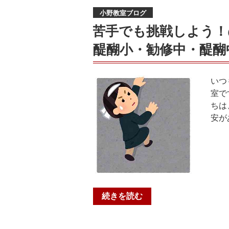
高・
稿
生
疲
桂
小野教室ブログ
日:
募
れ
高・
苦手でも挑戦しよう！
集
様
日
醍醐小・勧修中・醍醐
✨★☆★
で
吉
木
し
ヶ
幡
た！！
丘
いつ
小・
秋
高・
室で
御
の
鴨
ちは
蔵
入
沂
安が
山
会
高・
小・
キ
桃
桃
ャ
山
山
ン
高）”
東
ペ
の
小・
ー
宇
“苦
ン
続きを読む
治
手
実
小・
で
施