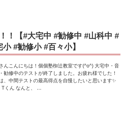
！【#大宅中 #勧修中 #山科中 #
宅小 #勧修小 #百々小】
さんこんにちは！個個塾椥辻教室です(^o^) 大宅中・音
・勧修中のテストが終了しました。お疲れ様でした！
は、中間テストの最高得点を自慢したいと思います✨️
・Tくん なんと、 …