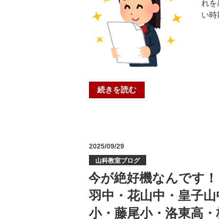
れを
数
い時
力
「数
量
感
覚」
｜
“定
個
続きを読む
期
個
テ
塾
ス
グ
ト
ル
投
2025/09/29
お
ー
稿
つ
プ”
山科教室ブログ
日:
か
の
今が絶好機なんです！
れ
羽中・花山中・皇子山
さ
ま
小・藤尾小・洛東高・
で