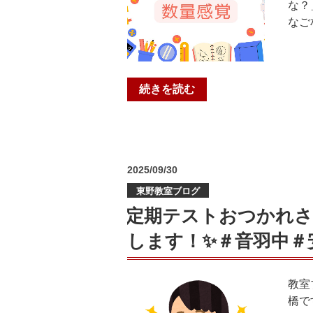
な？
なご
“【幼
続きを読む
児・
低
学
年
投
2025/09/30
向
稿
け】
東野教室ブログ
日:
楽
定期テストおつかれさ
し
します！✨＃音羽中＃
く
育
て
教室
る
橋で
算