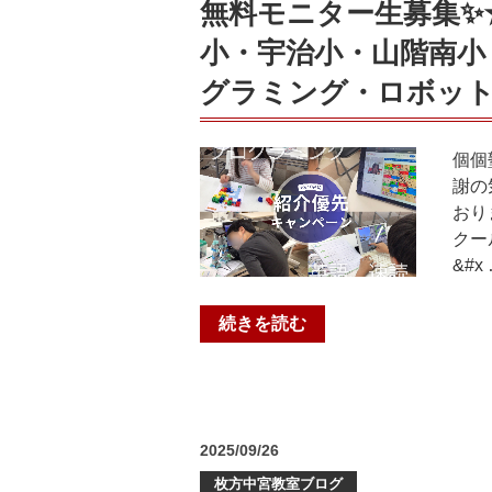
無料モニター生募集✨
＃
個
安
個
小・宇治小・山階南小
祥
塾
グラミング・ロボット
寺
山
中
科
＃
教
個個
花
室
謝の
山
（安
おり
中
祥
クー
＃
寺
&#x
大
中・
宅
音
“【10/10】
中”
続きを読む
羽
先
の
中・
着
花
５
山
名
中・
投
2025/09/26
限
皇
稿
定
枚方中宮教室ブログ
日:
子