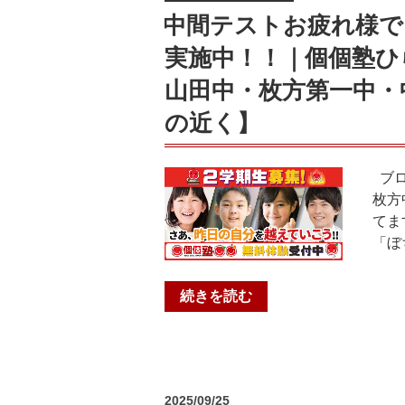
✨
山
中間テストお疲れ様で
特
中・
実施中！！｜個個塾ひ
別
安
優
朱
山田中・枚方第一中・
先
小・
の近く】
紹
音
介
羽
キ
川
ブロ
ャ
小・
枚方
ン
陵
てま
ペ
ヶ
「ぼ
ー
岡
ン！
小・
無
“中
続きを読む
藤
料
間
尾
モ
テ
小・
ニ
ス
洛
タ
ト
東
投
2025/09/25
ー
お