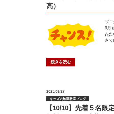
高）
し
た！
結
ブロ
果
9月
を
みた
一
さて
部、
ご
紹
介
“今
続きを読む
し
が
ま
絶
す！
好
✨
機
＃
投
2025/09/27
な
稿
音
ん
キッズ六地蔵教室ブログ
日:
羽
で
【10/10】先着５名
中
す！！