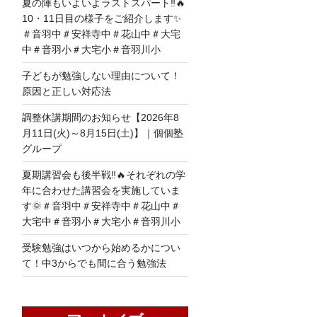
夏の陣もいよいよラストスパート‼🔥
10・11日目の様子をご紹介します✨
＃音羽中＃安祥寺中＃花山中＃大宅
中＃音羽小＃大宅小＃音羽川小
子どもが勉強しない理由について！
原因と正しい対応法
調整休講期間のお知らせ【2026年8
月11日(火)～8月15日(土)】｜個個塾
グループ
夏期講習会も後半戦‼🔥それぞれの学
年に合わせた講習会を実施していま
す🌞＃音羽中＃安祥寺中＃花山中＃
大宅中＃音羽小＃大宅小＃音羽川小
受験勉強はいつから始めるかについ
て！中3からでも間に合う勉強法