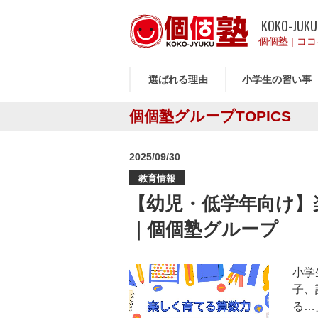
KOKO-JUKU
個個塾
|
ココ
選ばれる理由
小学生の習い事
個個塾グループTOPICS
投
2025/09/30
稿
教育情報
日:
【幼児・低学年向け】
｜個個塾グループ
小学
子、
る…