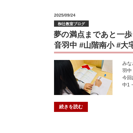
山
も
中！！
階
挑
｜
投
2025/09/24
南
戦
個
稿
小・
し
個
椥辻教室ブログ
日:
大
よ
塾
夢の満点まであと一歩！
宅
う！
ひ
音羽中 #山階南小 #大
小・
@
ら
音
小
か
羽
野
た
みな
小・
教
枚
羽中
安
室
方
今回
朱
【小
中
中1
小・
野
宮
プ
小・
教
ロ
醍
室
“夢
続きを読む
グ
醐
【中
の
ラ
小・
宮
満
ミ
北
中・
点
ン
醍
山