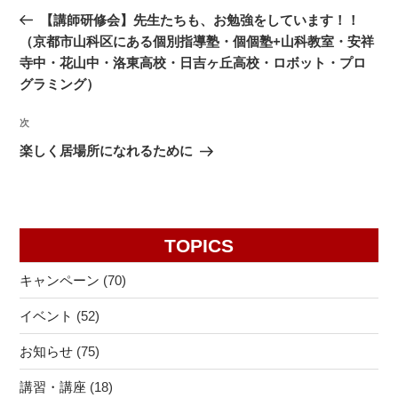
稿
の
【講師研修会】先生たちも、お勉強をしています！！
ナ
投
（京都市山科区にある個別指導塾・個個塾+山科教室・安祥
ビ
稿
寺中・花山中・洛東高校・日吉ヶ丘高校・ロボット・プロ
ゲ
グラミング）
ー
次
次
シ
の
楽しく居場所になれるために
ョ
投
ン
稿
TOPICS
キャンペーン
(70)
イベント
(52)
お知らせ
(75)
講習・講座
(18)