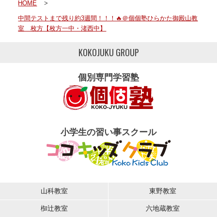
HOME
>
中間テストまで残り約3週間！！！🔥＠個個塾ひらかた御殿山教
室 枚方【枚方一中・渚西中】
KOKOJUKU GROUP
個別専門学習塾
小学生の習い事スクール
山科教室
東野教室
椥辻教室
六地蔵教室