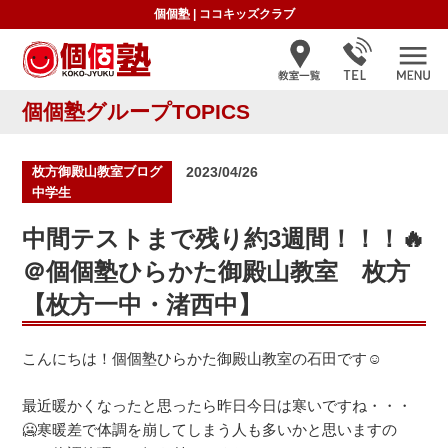
個個塾
|
ココキッズクラブ
個個塾グループTOPICS
投
枚方御殿山教室ブログ
2023/04/26
稿
中学生
日:
中間テストまで残り約3週間！！！🔥
＠個個塾ひらかた御殿山教室 枚方
【枚方一中・渚西中】
こんにちは！個個塾ひらかた御殿山教室の石田です☺
最近暖かくなったと思ったら昨日今日は寒いですね・・・
🥶寒暖差で体調を崩してしまう人も多いかと思いますの