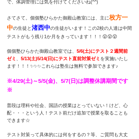
で、体調管理には気を付けてくださいね(^^)
枚方一
さてさて。個個塾ひらかた御殿山教室には、主に
中
渚西中
の生徒と
の生徒がいます！この2校の人達は中間
テストがもう残り1か月をきっています！！！😲😲😲
個個塾ひらかた御殿山教室では、
5/6(土)にテスト２週間前
ゼミ
、
5/13(土)5/14(日)にテスト直前対策ゼミ
を実施いたし
ます！！！✨✨✨これらは塾生は無料で参加できます♪
※4/29(土)～5/5(金)、5/7(日)は調整休講期間です
※
普段は理科や社会、国語の授業はとっていない！けど、心
配・・・という人！テスト前だけ追加で授業を取ることも
できます☆
テスト対策って具体的には何をするの？等、ご質問も大丈