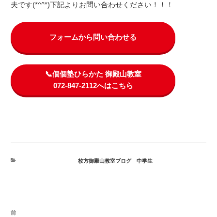
夫です(*^^*)下記よりお問い合わせください！！！
フォームから問い合わせる
📞個個塾ひらかた 御殿山教室
072-847-2112へはこちら
カ
枚方御殿山教室ブログ
、
中学生
テ
ゴ
リ
ー
投
前
前