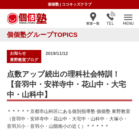
個個塾
|
ココキッズクラブ
個個塾グループTOPICS
投
お知らせ
2019/11/12
稿
東野教室ブログ
日:
点数アップ続出の理科社会特訓！
【音羽中・安祥寺中・花山中・大宅
中・山科中】
＊＊＊＊＊京都市山科区にある個別指導塾 個個塾 東野教室
（音羽中・安祥寺中・花山中・大宅中・山科中・大塚小・
音羽川小・音羽小・山階南小の近く）＊＊＊＊＊