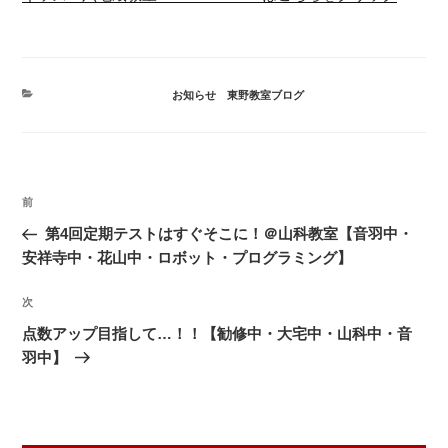
カ
お知らせ
、
東野教室ブログ
テ
ゴ
リ
ー
投
前
前
稿
の
第4回定期テストはすぐそこに！＠山科教室【音羽中・
ナ
投
安祥寺中・花山中・ロボット・プログラミング】
ビ
稿
ゲ
次
次
の
ー
点数アップ目指して…！！【勧修中・大宅中・山科中・音
投
シ
羽中】
稿
ョ
ン