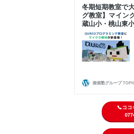
📞コ
07