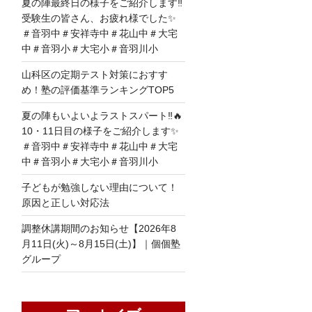
夏の陣最終日の様子をご紹介します‼
受験生の皆さん、お疲れ様でした✨
＃音羽中＃安祥寺中＃花山中＃大宅
中＃音羽小＃大宅小＃音羽川小
山科区の定期テスト対策におすす
め！塾の評価基準ランキングTOP5
夏の陣もいよいよラストスパート‼🔥
10・11日目の様子をご紹介します✨
＃音羽中＃安祥寺中＃花山中＃大宅
中＃音羽小＃大宅小＃音羽川小
子どもが勉強しない理由について！
原因と正しい対応法
調整休講期間のお知らせ【2026年8
月11日(火)～8月15日(土)】｜個個塾
グループ