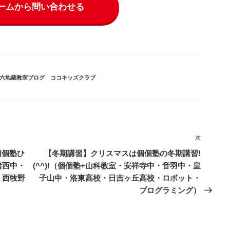
ームから問い合わせる
六地蔵教室ブログ
、
ココキッズクラブ
次
次
の
個個塾ひ
【冬期講習】クリスマスは個個塾の冬期講習!
投
渚西中・
(^^)!（個個塾+山科教室・安祥寺中・音羽中・皇
稿
・西牧野
子山中・洛東高校・日吉ヶ丘高校・ロボット・
プログラミング）