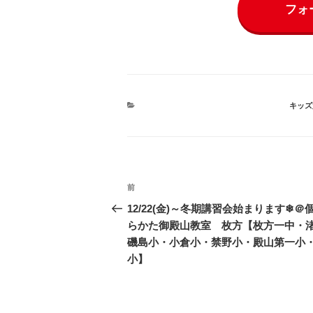
フォ
カ
キッズ
テ
ゴ
リ
ー
投
前
前
稿
の
12/22(金)～冬期講習会始まります❄＠
投
らかた御殿山教室 枚方【枚方一中・
ナ
稿
磯島小・小倉小・禁野小・殿山第一小
ビ
小】
ゲ
ー