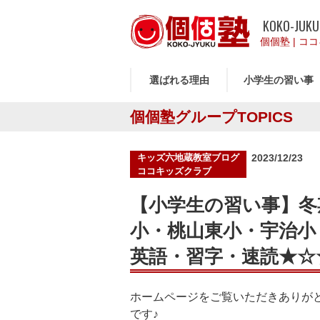
KOKO-JUKU
個個塾
|
ココ
選ばれる理由
小学生の習い事
個個塾グループTOPICS
投
キッズ六地蔵教室ブログ
2023/12/23
稿
ココキッズクラブ
日:
【小学生の習い事】冬
小・桃山東小・宇治小
英語・習字・速読★☆
ホームページをご覧いただきありが
です♪