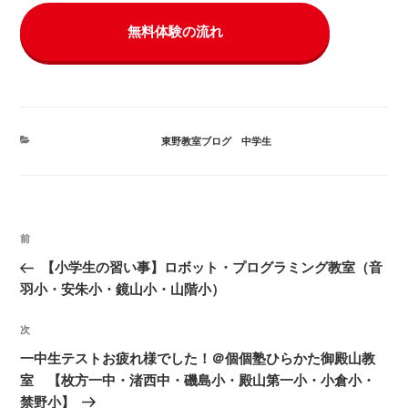
無料体験の流れ
カ
東野教室ブログ
、
中学生
テ
ゴ
リ
ー
投
前
前
稿
の
【小学生の習い事】ロボット・プログラミング教室（音
ナ
投
羽小・安朱小・鏡山小・山階小）
ビ
稿
ゲ
次
次
の
ー
一中生テストお疲れ様でした！＠個個塾ひらかた御殿山教
投
シ
室 【枚方一中・渚西中・磯島小・殿山第一小・小倉小・
稿
禁野小】
ョ