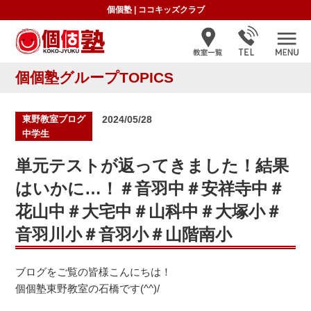
個個塾
|
ココキッズクラブ
個個塾グループTOPICS
投
東野教室ブログ
2024/05/28
稿
中学生
日:
単元テストが返ってきました！結果
はいかに…！＃音羽中＃安祥寺中＃
花山中＃大宅中＃山科中＃大塚小＃
音羽川小＃音羽小＃山階南小
ブログをご覧の皆様こんにちは！
個個塾東野教室の石橋です(^^)/