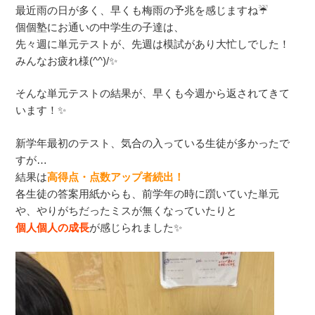
最近雨の日が多く、早くも梅雨の予兆を感じますね☔
個個塾にお通いの中学生の子達は、
先々週に単元テストが、先週は模試があり大忙しでした！
みんなお疲れ様(^^)/✨
そんな単元テストの結果が、早くも今週から返されてきて
います！✨
新学年最初のテスト、気合の入っている生徒が多かったで
すが…
結果は
高得点・点数アップ者続出！
各生徒の答案用紙からも、前学年の時に躓いていた単元
や、やりがちだったミスが無くなっていたりと
個人個人の成長
が感じられました✨