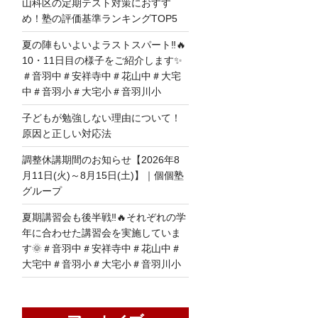
山科区の定期テスト対策におすす
め！塾の評価基準ランキングTOP5
夏の陣もいよいよラストスパート‼🔥
10・11日目の様子をご紹介します✨
＃音羽中＃安祥寺中＃花山中＃大宅
中＃音羽小＃大宅小＃音羽川小
子どもが勉強しない理由について！
原因と正しい対応法
調整休講期間のお知らせ【2026年8
月11日(火)～8月15日(土)】｜個個塾
グループ
夏期講習会も後半戦‼🔥それぞれの学
年に合わせた講習会を実施していま
す🌞＃音羽中＃安祥寺中＃花山中＃
大宅中＃音羽小＃大宅小＃音羽川小