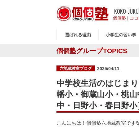
KOKO-JUKU
個個塾
|
ココ
選ばれる理由
小学生の習い事
個個塾グループTOPICS
投
六地蔵教室ブログ
2025/04/11
稿
日:
中学校生活のはじまり
幡小・御蔵山小・桃山
中・日野小・春日野小
こんにちは！個個塾六地蔵教室です