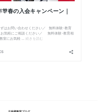
カ
六地蔵教室ブログ