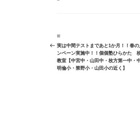
投
前
前
稿
の
実は中間テストまであと1か月！！春の
投
ンペーン実施中！！個個塾ひらかた 
ナ
稿
教室【中宮中・山田中・枚方第一中・
ビ
明倫小・禁野小・山田小の近く】
ゲ
ー
シ
ョ
ン