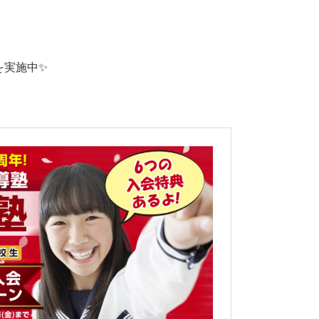
を実施中✨
！