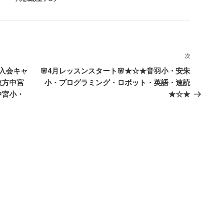
テ
ゴ
リ
ー
次
次
の
入会キャ
🌸4月レッスンスタート🌸★☆★音羽小・安朱
投
枚方中宮
小・プログラミング・ロボット・英語・速読
稿
中宮小・
★☆★