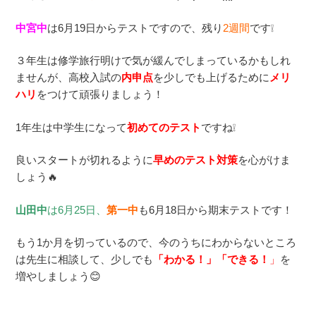
中宮中
は6月19日からテストですので、残り
2週間
です❕
３年生は修学旅行明けで気が緩んでしまっているかもしれ
ませんが、高校入試の
内申点
を少しでも上げるために
メリ
ハリ
をつけて頑張りましょう！
1年生は中学生になって
初めてのテスト
ですね❕
良いスタートが切れるように
早めのテスト対策
を心がけま
しょう🔥
山田中
は6月25日、
第一中
も6月18日から期末テストです！
もう1か月を切っているので、今のうちにわからないところ
は先生に相談して、少しでも
「わかる！」「できる！
」
を
増やしましょう😊