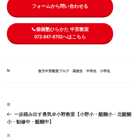
フォームから問い合わせる
📞個個塾ひらかた 中宮教室
072-847-8702へはこちら
カ
枚方中宮教室ブログ
、
高校生
、
中学生
、
小学生
テ
ゴ
リ
ー
投
前
前
稿
の
一歩踏み出す勇気＠小野教室【小野小・醍醐小・北醍醐
ナ
投
小・勧修中・醍醐中】
ビ
稿
ゲ
次
次