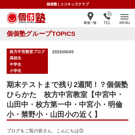
個個塾
|
ココキッズクラブ
個個塾グループTOPICS
投
枚方中宮教室ブログ
2025/06/05
稿
高校生
日:
中学生
小学生
期末テストまで残り2週間！？個個塾
ひらかた 枚方中宮教室【中宮中・
山田中・枚方第一中・中宮小・明倫
小・禁野小・山田小の近く】
ブログをご覧の皆さん、こんにちは😊