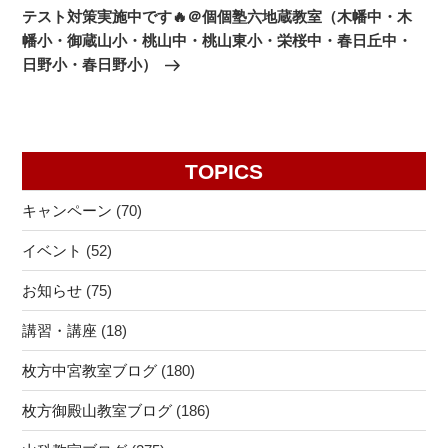
の
ー
テスト対策実施中です🔥＠個個塾六地蔵教室（木幡中・木
投
シ
幡小・御蔵山小・桃山中・桃山東小・栄桜中・春日丘中・
稿
日野小・春日野小）
ョ
ン
TOPICS
キャンペーン
(70)
イベント
(52)
お知らせ
(75)
講習・講座
(18)
枚方中宮教室ブログ
(180)
枚方御殿山教室ブログ
(186)