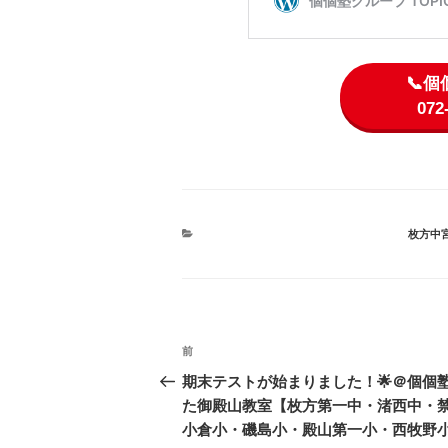
📞
07
カ
枚方中
テ
ゴ
リ
ー
投
前
前
稿
の
期末テストが始まりました！🌟＠個個
投
た御殿山教室【枚方第一中・渚西中・
ナ
稿
小倉小・磯島小・殿山第一小・西牧野