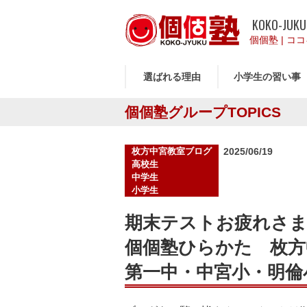
KOKO-JUKU
個個塾
|
ココ
選ばれる理由
小学生の習い事
個個塾グループTOPICS
投
枚方中宮教室ブログ
2025/06/19
稿
高校生
日:
中学生
小学生
期末テストお疲れさま
個個塾ひらかた 枚方
第一中・中宮小・明倫