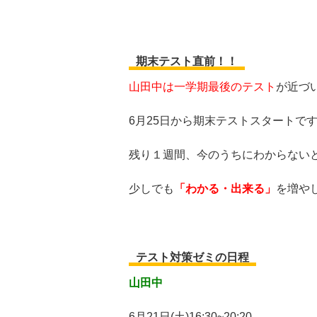
期末テスト直前！！
山田中は
一学期最後のテスト
が近づ
6月25日から期末テストスタートです
残り１週間、今のうちにわからない
少しでも
「わかる・出来る」
を増や
テスト対策ゼミの日程
山田中
6月21日(土)16:30~20:20