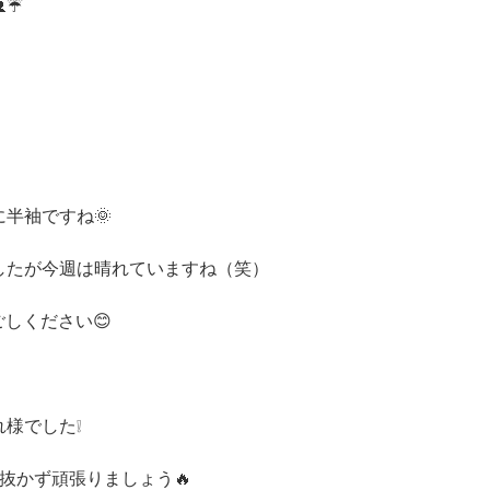
☔
！
半袖ですね🌞
したが今週は晴れていますね（笑）
しください😊
様でした❕
抜かず頑張りましょう🔥