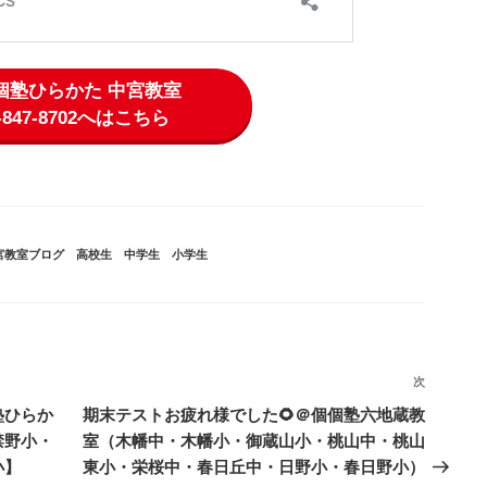
個個塾ひらかた 中宮教室
2-847-8702へはこちら
宮教室ブログ
、
高校生
、
中学生
、
小学生
次
次
の
塾ひらか
期末テストお疲れ様でした🌻＠個個塾六地蔵教
投
禁野小・
室（木幡中・木幡小・御蔵山小・桃山中・桃山
稿
小】
東小・栄桜中・春日丘中・日野小・春日野小）