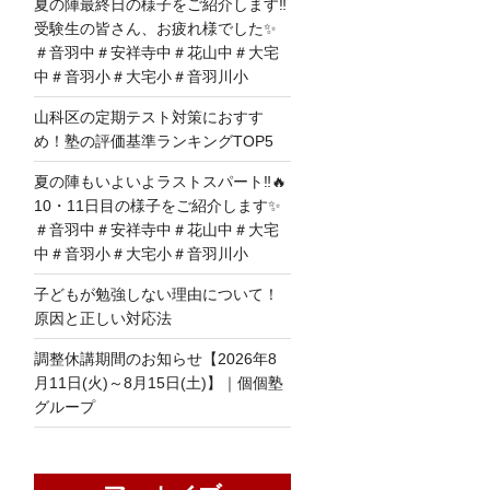
夏の陣最終日の様子をご紹介します‼
受験生の皆さん、お疲れ様でした✨
＃音羽中＃安祥寺中＃花山中＃大宅
中＃音羽小＃大宅小＃音羽川小
山科区の定期テスト対策におすす
め！塾の評価基準ランキングTOP5
夏の陣もいよいよラストスパート‼🔥
10・11日目の様子をご紹介します✨
＃音羽中＃安祥寺中＃花山中＃大宅
中＃音羽小＃大宅小＃音羽川小
子どもが勉強しない理由について！
原因と正しい対応法
調整休講期間のお知らせ【2026年8
月11日(火)～8月15日(土)】｜個個塾
グループ