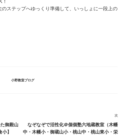
K！
次のステップへゆっくり準備して、いっしょに一段上の
カ
小野教室ブログ
テ
ゴ
リ
ー
次
次
の
かた御殿山
なぞなぞで活性化＠個個塾六地蔵教室（木幡
投
倉小】
中・木幡小・御蔵山小・桃山中・桃山東小・栄