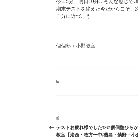
今日5分、明日10分…そんな感じでO
期末テストを終えた今だからこそ、
自分に近づこう！
個個塾＋小野教室
投
前
前
稿
の
テストお疲れ様でした✨＠個個塾ひら
投
教室【渚西・枚方一中/磯島・禁野・小