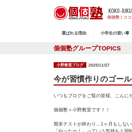
KOKO-JUKU
個個塾
|
ココ
選ばれる理由
小学生の習い事
個個塾グループTOPICS
投
小野教室ブログ
2025/11/27
稿
日:
今が習慣作りのゴー
いつもブログをご覧の皆様、こんに
個個塾＋小野教室です！！
期末テストが終わり…1ヶ月もしな
「やったー！」っていう気持ちと同