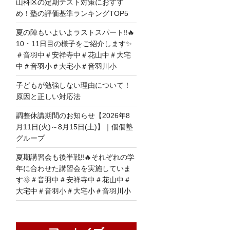
山科区の定期テスト対策におすす
め！塾の評価基準ランキングTOP5
夏の陣もいよいよラストスパート‼🔥
10・11日目の様子をご紹介します✨
＃音羽中＃安祥寺中＃花山中＃大宅
中＃音羽小＃大宅小＃音羽川小
子どもが勉強しない理由について！
原因と正しい対応法
調整休講期間のお知らせ【2026年8
月11日(火)～8月15日(土)】｜個個塾
グループ
夏期講習会も後半戦‼🔥それぞれの学
年に合わせた講習会を実施していま
す🌞＃音羽中＃安祥寺中＃花山中＃
大宅中＃音羽小＃大宅小＃音羽川小