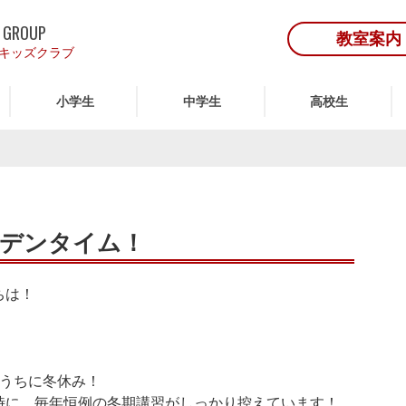
 GROUP
教室案内
キッズクラブ
小学生
中学生
高校生
ルデンタイム！
ちは！
いうちに冬休み！
時に、毎年恒例の冬期講習がしっかり控えています！