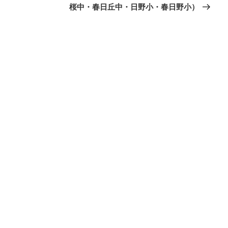
稿
桜中・春日丘中・日野小・春日野小）