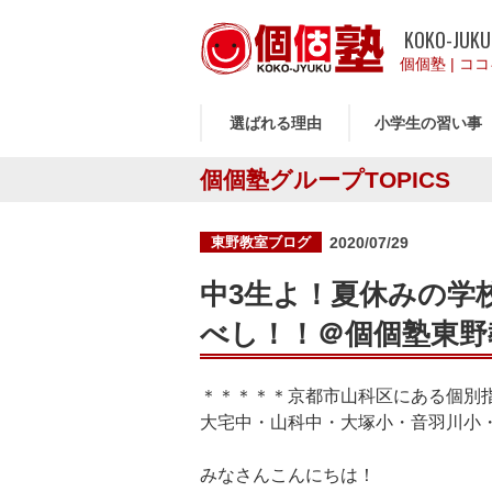
KOKO-JUKU
個個塾
|
ココ
選ばれる理由
小学生の習い事
個個塾グループTOPICS
投
東野教室ブログ
2020/07/29
稿
日:
中3生よ！夏休みの学
べし！！＠個個塾東野
＊＊＊＊＊京都市山科区にある個別指
大宅中・山科中・大塚小・音羽川小
みなさんこんにちは！