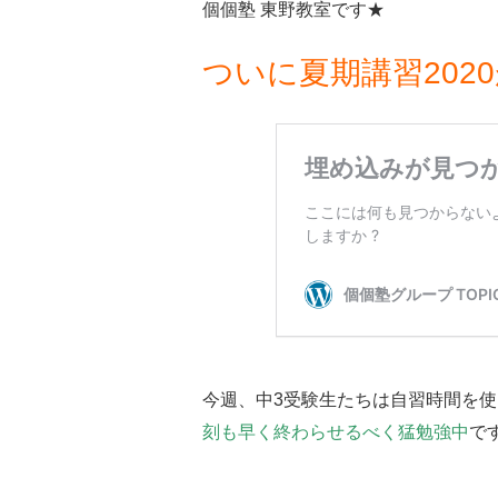
個個塾 東野教室です★
ついに夏期講習202
今週、中3受験生たちは自習時間を
刻も早く終わらせるべく猛勉強中
で