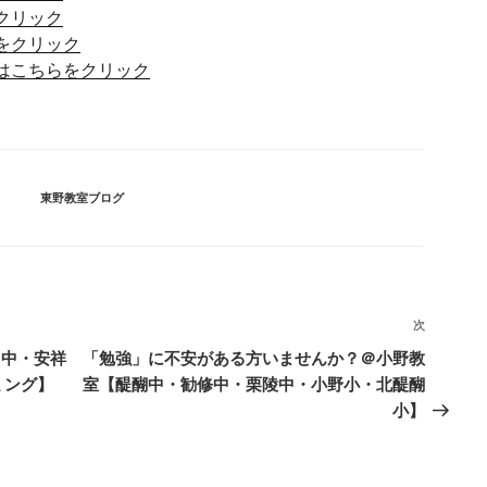
をクリック
らをクリック
8へはこちらをクリック
カ
東野教室ブログ
テ
ゴ
リ
ー
次
次
の
山中・安祥
「勉強」に不安がある方いませんか？＠小野教
投
ミング】
室【醍醐中・勧修中・栗陵中・小野小・北醍醐
稿
小】