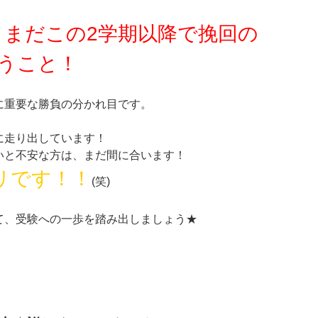
まだこの2学期以降で挽回の
、
うこと！
に重要な勝負の分かれ目です。
に走り出しています！
いと不安な方は、まだ間に合います！
リです！！
(笑)
て、受験への一歩を踏み出しましょう★