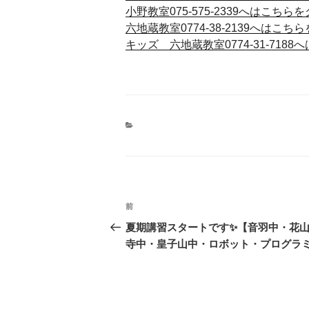
小野教室075-575-2339へはこちら
六地蔵教室0774-38-2139へはこち
キッズ 六地蔵教室0774-31-718
投
前
前
稿
の
夏期講習スタートです✨【音羽中・花
投
寺中・皇子山中・ロボット・プログラ
ナ
稿
ビ
ゲ