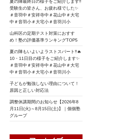
夏の陣最終日の様子をご紹介します‼
受験生の皆さん、お疲れ様でした✨
＃音羽中＃安祥寺中＃花山中＃大宅
中＃音羽小＃大宅小＃音羽川小
山科区の定期テスト対策におすす
め！塾の評価基準ランキングTOP5
夏の陣もいよいよラストスパート‼🔥
10・11日目の様子をご紹介します✨
＃音羽中＃安祥寺中＃花山中＃大宅
中＃音羽小＃大宅小＃音羽川小
子どもが勉強しない理由について！
原因と正しい対応法
調整休講期間のお知らせ【2026年8
月11日(火)～8月15日(土)】｜個個塾
グループ