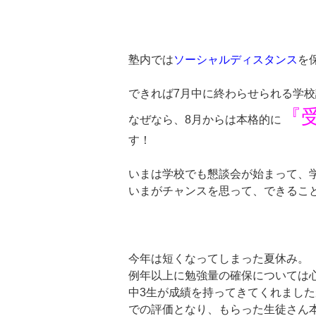
塾内では
ソーシャルディスタンス
を
できれば7月中に終わらせられる学
『
なぜなら、8月からは本格的に
す！
いまは学校でも懇談会が始まって、
いまがチャンスを思って、できるこ
今年は短くなってしまった夏休み。
例年以上に勉強量の確保については
中3生が成績を持ってきてくれまし
での評価となり、もらった生徒さん