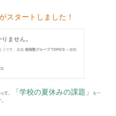
0がスタートしました！
「学校の夏休みの課題」
使って、
を一
す。