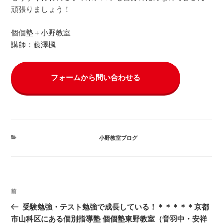
頑張りましょう！
個個塾＋小野教室
講師：藤澤楓
フォームから問い合わせる
カ
小野教室ブログ
テ
ゴ
リ
ー
投
前
前
稿
の
受験勉強・テスト勉強で成長している！＊＊＊＊＊京都
ナ
投
市山科区にある個別指導塾 個個塾東野教室（音羽中・安祥