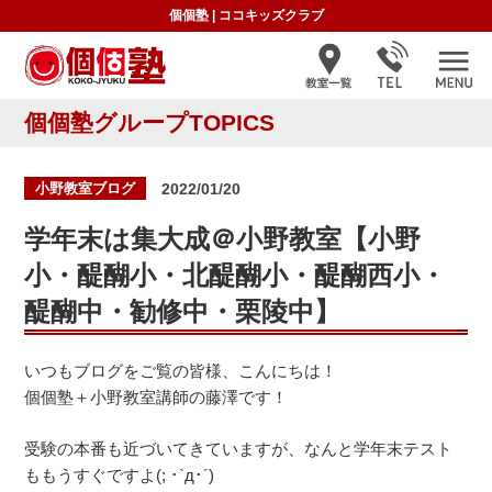
個個塾
|
ココキッズクラブ
個個塾グループTOPICS
投
小野教室ブログ
2022/01/20
稿
日:
学年末は集大成＠小野教室【小野
小・醍醐小・北醍醐小・醍醐西小・
醍醐中・勧修中・栗陵中】
いつもブログをご覧の皆様、こんにちは！
個個塾＋小野教室講師の藤澤です！
受験の本番も近づいてきていますが、なんと学年末テスト
ももうすぐですよ(; ･`д･´)