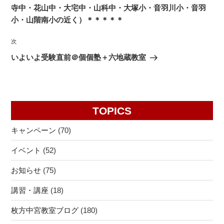
ビ
稿
寺中・花山中・大宅中・山科中・大塚小・音羽川小・音羽
ゲ
小・山階南小の近く）＊＊＊＊＊
ー
次
次
シ
の
いよいよ受験直前＠個個塾＋六地蔵教室
ョ
投
ン
稿
TOPICS
キャンペーン
(70)
イベント
(52)
お知らせ
(75)
講習・講座
(18)
枚方中宮教室ブログ
(180)