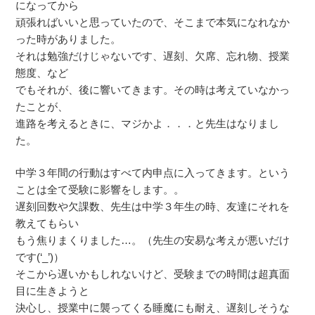
になってから
頑張ればいいと思っていたので、そこまで本気になれなか
った時がありました。
それは勉強だけじゃないです、遅刻、欠席、忘れ物、授業
態度、など
でもそれが、後に響いてきます。その時は考えていなかっ
たことが、
進路を考えるときに、マジかよ．．．と先生はなりまし
た。
中学３年間の行動はすべて内申点に入ってきます。という
ことは全て受験に影響をします。。
遅刻回数や欠課数、先生は中学３年生の時、友達にそれを
教えてもらい
もう焦りまくりました…。（先生の安易な考えが悪いだけ
です(‘_’)）
そこから遅いかもしれないけど、受験までの時間は超真面
目に生きようと
決心し、授業中に襲ってくる睡魔にも耐え、遅刻しそうな