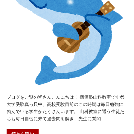
科
教
室”
の
ブログをご覧の皆さんこんにちは！ 個個塾山科教室です😎
大学受験真っ只中、高校受験目前のこの時期は毎日勉強に
励んでいる学生がたくさんいます。 山科教室に通う生徒た
ちも毎日自習に来て過去問を解き、先生に質問 …
“運