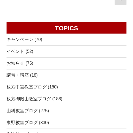
の
稿
旦
ペ
ナ
に
ー
あ
ビ
ジ
TOPICS
り、
ゲ
一
ー
キャンペーン
(70)
日
シ
の
イベント
(52)
ョ
計
ン
お知らせ
(75)
は
朝
講習・講座
(18)
に
あ
枚方中宮教室ブログ
(180)
り
枚方御殿山教室ブログ
(186)
＠
個
山科教室ブログ
(275)
個
塾
東野教室ブログ
(330)
山