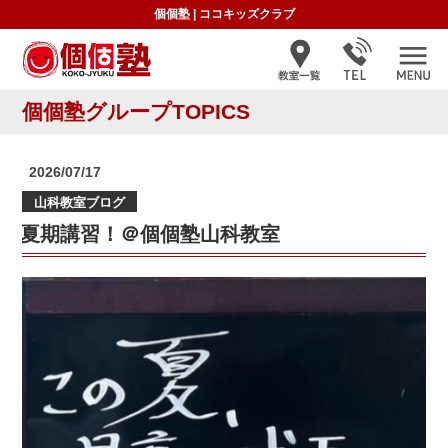
個個塾
|
ココキッズクラブ
個個塾グループTOPICS
投
2026/07/17
稿
山科教室ブログ
日:
夏期講習！＠個個塾山科教室