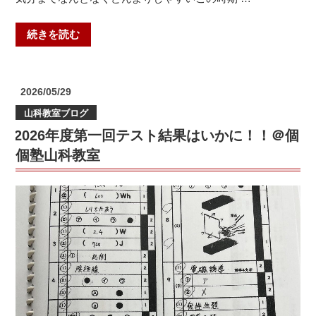
山
“暗
科
続きを読む
記
教
が
室”
苦
の
投
2026/05/29
手
稿
山科教室ブログ
日:
な
2026年度第一回テスト結果はいかに！！＠個
あ
な
個塾山科教室
た
へ
＠
個
個
塾
山
科
教