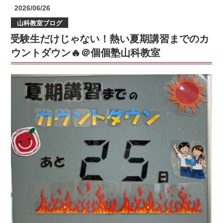
習！
投
2026/06/26
＠
稿
山科教室ブログ
日:
個
受験生だけじゃない！熱い夏期講習までのカ
個
塾
ウントダウン🔥＠個個塾山科教室
山
科
教
室”
の