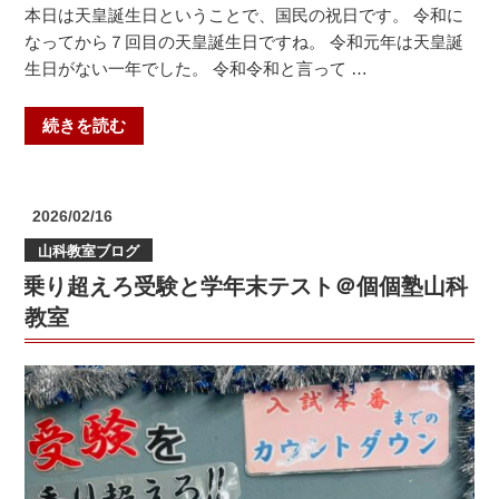
本日は天皇誕生日ということで、国民の祝日です。 令和に
なってから７回目の天皇誕生日ですね。 令和元年は天皇誕
生日がない一年でした。 令和令和と言って …
“今
続きを読む
が
「あ
の
投
2026/02/16
時」
稿
山科教室ブログ
日:
＠
乗り超えろ受験と学年末テスト＠個個塾山科
個
個
教室
塾
山
科
教
室”
の