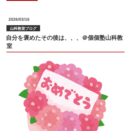
年
度
第
投
2026/03/16
一
稿
山科教室ブログ
日:
回
自分を褒めたその後は、、、＠個個塾山科教
テ
ス
室
ト
結
果
は
い
か
に！！
＠
個
個
塾
山