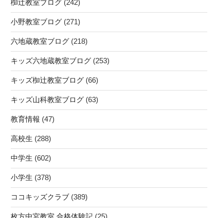
椥辻教室ブログ
(242)
科
教
小野教室ブログ
(271)
室”
の
六地蔵教室ブログ
(218)
キッズ六地蔵教室ブログ
(253)
キッズ椥辻教室ブログ
(66)
キッズ山科教室ブログ
(63)
教育情報
(47)
高校生
(288)
中学生
(602)
小学生
(378)
ココキッズクラブ
(389)
枚方中宮教室 合格体験記
(25)