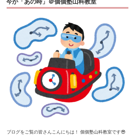
今が「あの時」＠個個塾山科教室
そ
の
後
は、、、
＠
個
個
塾
山
科
教
室”
の
ブログをご覧の皆さんこんにちは！ 個個塾山科教室です😎