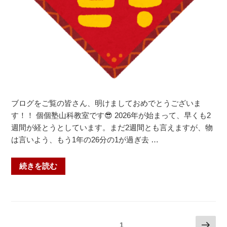
ブログをご覧の皆さん、明けましておめでとうございま
す！！ 個個塾山科教室です😎 2026年が始まって、早くも2
週間が経とうとしています。まだ2週間とも言えますが、物
は言いよう、もう1年の26分の1が過ぎ去 …
“一
続きを読む
年
の
計
は
投
次
固定ページ
1
元