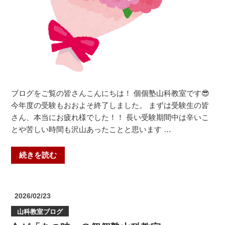
科
教
室”
の
ブログをご覧の皆さんこんにちは！ 個個塾山科教室です😎
今年度の受験もおおよそ終了しました。 まずは受験生の皆
さん、本当にお疲れ様でした！！ 長い受験期間中は辛いこ
とや苦しい時間も沢山あったことと思います …
“自
続きを読む
分
を
褒
投
2026/02/23
め
稿
山科教室ブログ
日:
た