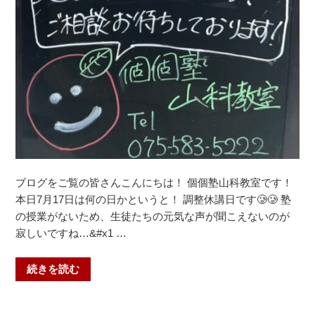
ブログをご覧の皆さんこんにちは！ 個個塾山科教室です！
本日7月17日は何の日かというと！ 調整休講日です🥲🥲 塾
の授業がないため、生徒たちの元気な声が聞こえないのが
寂しいですね…&#x1 …
“夏
続きを読む
期
講