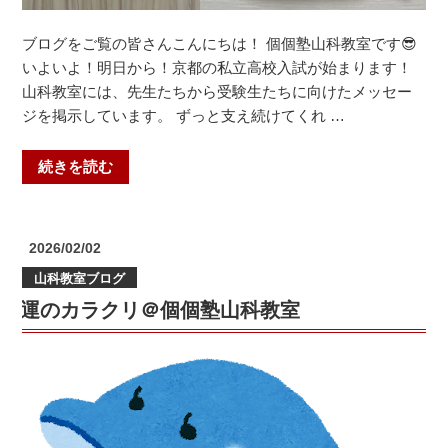
室”
ブログをご覧の皆さんこんにちは！ 個個塾山科教室です😎
の
いよいよ！明日から！京都の私立高校入試が始まります！
山科教室には、先生たちから受験生たちに向けたメッセー
ジを掲示しています。 ずっと支え続けてくれ …
“魂
続きを読む
の
メ
ッ
投
2026/02/02
セ
稿
山科教室ブログ
日:
ー
運のカラクリ＠個個塾山科教室
ジ
＠
個
個
塾
山