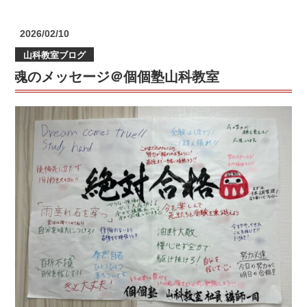
超
え
投
2026/02/10
ろ
稿
山科教室ブログ
日:
受
魂のメッセージ＠個個塾山科教室
験
と
学
年
末
テ
ス
ト
＠
個
個
塾
山
科
教