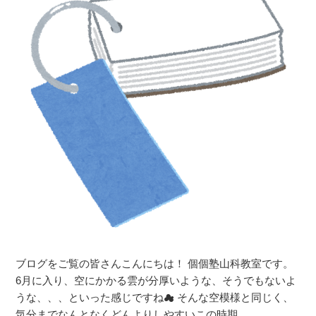
夏
期
講
習
ま
で
の
カ
ウ
ン
ト
ダ
ウ
ン
🔥
ブログをご覧の皆さんこんにちは！ 個個塾山科教室です。
＠
6月に入り、空にかかる雲が分厚いような、そうでもないよ
個
うな、、、といった感じですね☁ そんな空模様と同じく、
個
気分までなんとなくどんよりしやすいこの時期 …
塾