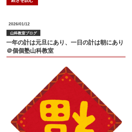
続きを読む
の
カ
ラ
投
2026/01/12
ク
稿
山科教室ブログ
日:
リ
一年の計は元旦にあり、一日の計は朝にあり
＠
個
＠個個塾山科教室
個
塾
山
科
教
室”
の