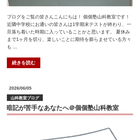
ブログをご覧の皆さんこんにちは！ 個個塾山科教室です！
近隣中学校にお通いの皆さんは1学期末テストが終わり、一
旦落ち着いた時期に入っていることかと思います。 夏休み
まで1ヶ月を切り、楽しいことに期待を膨らませている方々
も …
“受
続きを読む
験
生
だ
投
2026/06/05
け
稿
山科教室ブログ
日:
じ
暗記が苦手なあなたへ＠個個塾山科教室
ゃ
な
い！
熱
い