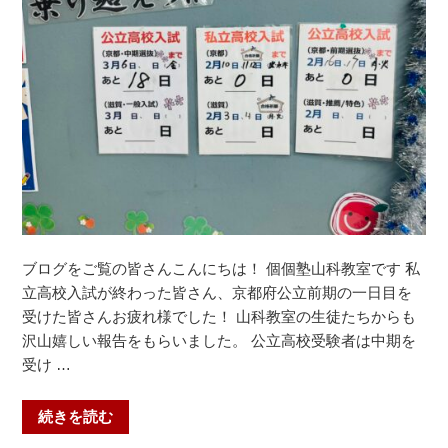
ブログをご覧の皆さんこんにちは！ 個個塾山科教室です 私
立高校入試が終わった皆さん、京都府公立前期の一日目を
受けた皆さんお疲れ様でした！ 山科教室の生徒たちからも
沢山嬉しい報告をもらいました。 公立高校受験者は中期を
受け …
“乗
続きを読む
り