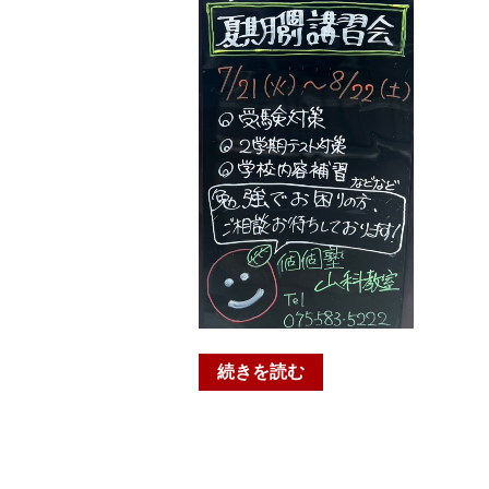
“夏
続きを読む
期
講
習！
＠