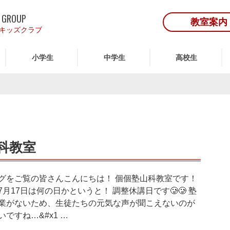
 GROUP
教室案内
キッズクラブ
小学生
中学生
高校生
科教室
グをご覧の皆さんこんにちは！ 個個塾山科教室です！
7月17日は何の日かというと！ 調整休講日です🥲🥲 塾
業がないため、生徒たちの元気な声が聞こえないのが
いですね…&#x1 …