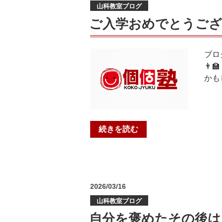
テ
山科教室ブログ
日:
ス
ご入学おめでとうござ
ト
結
果
ブロ
は
👨
い
かも
か
に！！
＠
個
“ご
続きを読む
個
入
塾
学
山
お
科
め
教
投
2026/03/16
で
稿
室”
と
山科教室ブログ
日:
の
う
自分を褒めたその後は