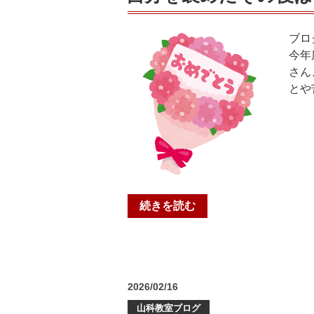
ご
ざ
い
ブロ
ま
今年
す
さん
🌸
とや
＠
個
個
塾
山
科
教
“自
続きを読む
室”
分
の
を
褒
め
投
2026/02/16
た
稿
そ
山科教室ブログ
日: