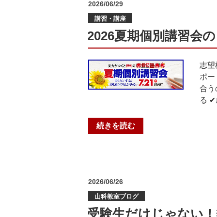
投
2026/06/29
個
稿
個
講習・講座
日:
塾
2026夏期個別講習会
山
科
教
志望
室”
ポー
の
合う
る 
“2026
続きを読む
夏
期
個
別
投
2026/06/26
講
稿
習
山科教室ブログ
日:
会
受験生だけじゃない！