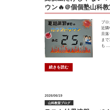
の
ウン🔥＠個個塾山科教
ご
案
内”
ブロ
の
近隣
旦落
まで
も …
“受
続きを読む
験
生
だ
け
投
2026/06/19
じ
稿
ゃ
山科教室ブログ
日:
な