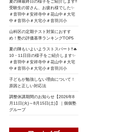
夏の陣最終日の様子をご紹介します‼
受験生の皆さん、お疲れ様でした✨
＃音羽中＃安祥寺中＃花山中＃大宅
中＃音羽小＃大宅小＃音羽川小
山科区の定期テスト対策におすす
め！塾の評価基準ランキングTOP5
夏の陣もいよいよラストスパート‼🔥
10・11日目の様子をご紹介します✨
＃音羽中＃安祥寺中＃花山中＃大宅
中＃音羽小＃大宅小＃音羽川小
子どもが勉強しない理由について！
原因と正しい対応法
調整休講期間のお知らせ【2026年8
月11日(火)～8月15日(土)】｜個個塾
グループ