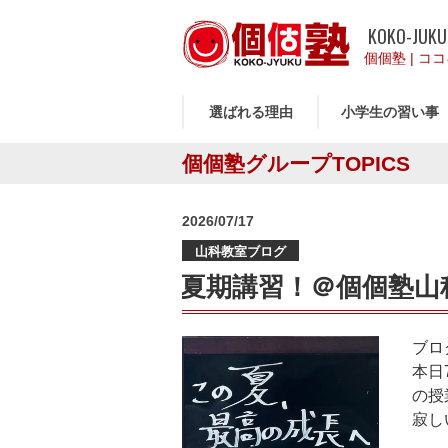
KOKO-JUKU
個個塾
|
ココ
選ばれる理由
小学生の習い事
個個塾グループTOPICS
投
2026/07/17
稿
山科教室ブログ
日:
夏期講習！＠個個塾山
ブロ
本日
の授
寂し