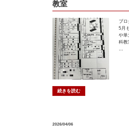
＠
教室
個
個
個
個
塾
塾
ブロ
山
山
5月
科
科
や単
教
教
科教
室”
室”
…
の
の
“2026
続きを読む
年
度
第
一
投
2026/04/06
回
稿