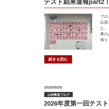
テスト結果速報part
い！
熱
い
ブロ
夏
以前
期
た。
講
果の
習
張り
ま
で
の
“テ
続きを読む
カ
ス
ウ
ト
ン
結
ト
果
ダ
投
2026/05/29
速
稿
ウ
報
山科教室ブログ
日:
ン
part2！！
2026年度第一回テ
🔥
＠