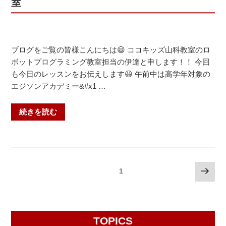
張
室
中・
り
大
時！
宅
＠
中・
山
ブログをご覧の皆様こんにちは😃 ココキッズ山科教室のロ
山
科
ボットプログラミング教室担当の伊達と申します！！ 今回
科
教
も今日のレッスンをお伝えします😃 午前中は高学年対象の
中】”
室
エジソンアカデミー&#x1 …
の
【音
羽
“今
続きを読む
中・
日
安
の
祥
ロ
寺
ボ
投
次
中・
固定ページ
1
ッ
の
稿
花
ト
ペ
山
ナ
プ
ー
中・
ロ
ビ
ジ
皇
TOPICS
グ
ゲ