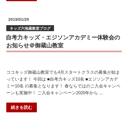
殿
た！”
月
山
の
は
教
テ
投
2019/01/29
室）”
ス
稿
キッズ六地蔵教室ブログ
日:
の
ト
自考力キッズ・エジソンアカデミー体験会の
が
盛
お知らせ＠御蔵山教室
り
だ
く
さ
ココキッズ御蔵山教室でも4月スタートクラスの募集が始ま
ん！
っています！ 今回は ■自考力キッズ10名 ■エジソンアカデ
＠
ミー10名 の募集となります！ 春ならではのご入会キャンペ
椥
ーンも実施中！ ご入会キャンペーン2020年から …
辻
教
“自
続きを読む
室”
考
の
力
キ