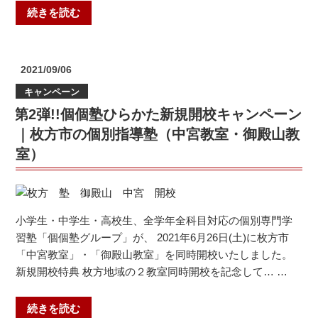
“4/28
続きを読む
お
手
続
投
2021/09/06
き
稿
キャンペーン
日:
ま
第2弾!!個個塾ひらかた新規開校キャンペーン
で！
個
｜枚方市の個別指導塾（中宮教室・御殿山教
個
室）
塾
ひ
ら
か
小学生・中学生・高校生、全学年全科目対応の個別専門学
た
習塾「個個塾グループ」が、 2021年6月26日(土)に枚方市
新
「中宮教室」・「御殿山教室」を同時開校いたしました。
規
新規開校特典 枚方地域の２教室同時開校を記念して… …
開
校
“第
続きを読む