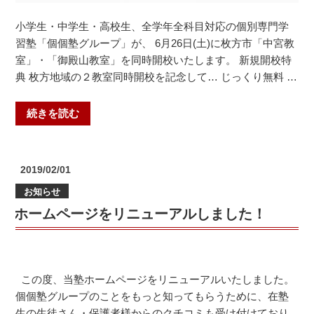
室・
｜
御
小学生・中学生・高校生、全学年全科目対応の個別専門学
枚
殿
習塾「個個塾グループ」が、 6月26日(土)に枚方市「中宮教
方
山
室」・「御殿山教室」を同時開校いたします。 新規開校特
市
教
典 枚方地域の２教室同時開校を記念して… じっくり無料 …
の
室）”
個
の
“個
別
続きを読む
個
指
塾
導
ひ
塾
投
2019/02/01
ら
（中
稿
お知らせ
日:
か
宮
ホームページをリニューアルしました！
た
教
新
室・
規
御
開
殿
この度、当塾ホームページをリニューアルいたしました。
校
山
個個塾グループのことをもっと知ってもらうために、在塾
の
教
生の生徒さん・保護者様からのクチコミも受け付けており