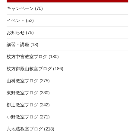
子
ラ
ー
キャンペーン
(70)
山
ミ
シ
中】”
ン
イベント
(52)
ョ
の
グ
ン
お知らせ
(75)
教
室
講習・講座
(18)
＠
山
枚方中宮教室ブログ
(180)
科
枚方御殿山教室ブログ
(186)
教
室”
山科教室ブログ
(275)
の
東野教室ブログ
(330)
椥辻教室ブログ
(242)
小野教室ブログ
(271)
六地蔵教室ブログ
(218)