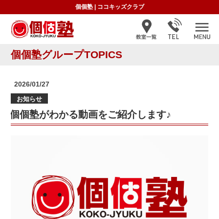
個個塾
|
ココキッズクラブ
個個塾グループTOPICS
投
2026/01/27
稿
お知らせ
日:
個個塾がわかる動画をご紹介します♪