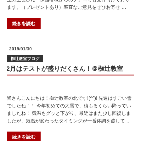
お
室）”
ます。（プレゼントあり）率直なご意見をぜひお寄せ …
知
の
ら
せ
“ホ
続きを読む
｜
ー
枚
ム
方
ペ
投
2019/01/30
市
ー
稿
椥辻教室ブログ
日:
の
ジ
2月はテストが盛りだくさん！＠椥辻教室
個
を
別
リ
指
ニ
導
ュ
皆さんこんにちは！椥辻教室の北です!(^^)! 先週はすごい雪
塾
ー
でしたね！！ 今年初めての大雪で、積もるくらい降ってい
（中
ア
ましたね！ 気温もグッと下がり、最近はまた少し回復しま
宮
ル
したが、気温が変わったタイミングが一番体調を崩して …
教
し
室・
ま
御
し
“2
続きを読む