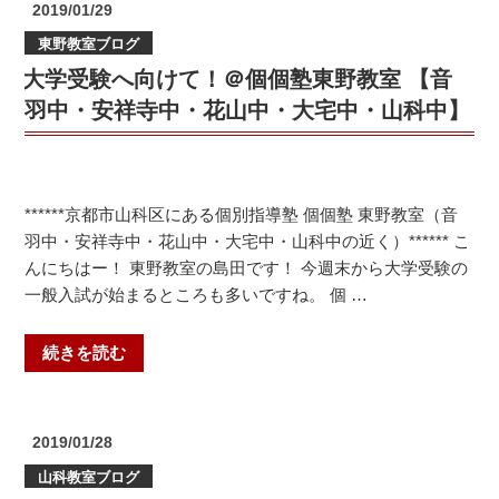
投
2019/01/29
ッ
稿
東野教室ブログ
日:
ズ・
大学受験へ向けて！＠個個塾東野教室 【音
エ
ジ
羽中・安祥寺中・花山中・大宅中・山科中】
ソ
ン
ア
カ
******京都市山科区にある個別指導塾 個個塾 東野教室（音
デ
羽中・安祥寺中・花山中・大宅中・山科中の近く）****** こ
ミ
んにちはー！ 東野教室の島田です！ 今週末から大学受験の
ー
一般入試が始まるところも多いですね。 個 …
体
験
“大
続きを読む
会
学
の
受
お
験
投
2019/01/28
知
へ
稿
山科教室ブログ
ら
日:
向