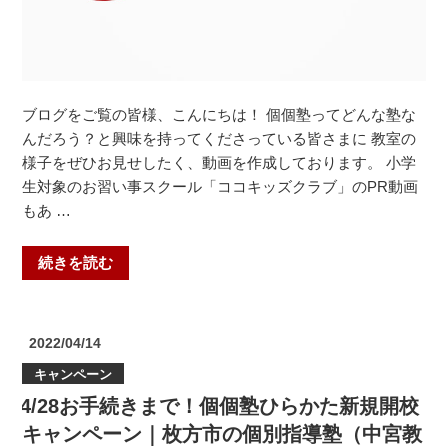
ブログをご覧の皆様、こんにちは！ 個個塾ってどんな塾な
んだろう？と興味を持ってくださっている皆さまに 教室の
様子をぜひお見せしたく、動画を作成しております。 小学
生対象のお習い事スクール「ココキッズクラブ」のPR動画
もあ …
“個
続きを読む
個
塾
が
投
2022/04/14
わ
稿
キャンペーン
日:
か
4/28お手続きまで！個個塾ひらかた新規開校
る
動
キャンペーン｜枚方市の個別指導塾（中宮教