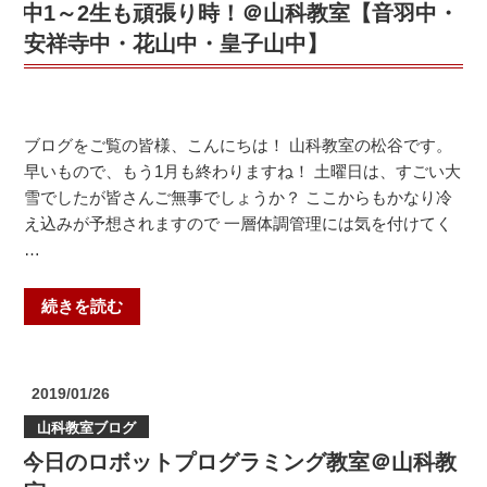
せ
中1～2生も頑張り時！＠山科教室【音羽中・
け
＠
て！
安祥寺中・花山中・皇子山中】
御
＠
蔵
個
山
個
教
塾
ブログをご覧の皆様、こんにちは！ 山科教室の松谷です。
室”
東
早いもので、もう1月も終わりますね！ 土曜日は、すごい大
の
野
雪でしたが皆さんご無事でしょうか？ ここからもかなり冷
教
え込みが予想されますので 一層体調管理には気を付けてく
室
…
【音
羽
“中
続きを読む
中・
1
安
～
祥
2
投
2019/01/26
寺
生
稿
山科教室ブログ
中・
日:
も
花
今日のロボットプログラミング教室＠山科教
頑
山