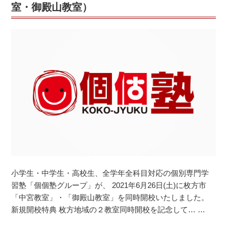
画
室・御殿山教室）
を
ご
紹
介
し
ま
す
♪”
の
小学生・中学生・高校生、全学年全科目対応の個別専門学
習塾「個個塾グループ」が、 2021年6月26日(土)に枚方市
「中宮教室」・「御殿山教室」を同時開校いたしました。
新規開校特典 枚方地域の２教室同時開校を記念して… …