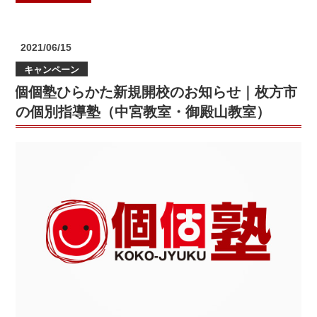
キ
2
ャ
弾!!
ン
個
投
2021/06/15
ペ
個
稿
ー
キャンペーン
日:
塾
ン
個個塾ひらかた新規開校のお知らせ｜枚方市
ひ
｜
ら
の個別指導塾（中宮教室・御殿山教室）
枚
か
方
た
市
新
の
規
個
開
別
校
指
キ
導
ャ
塾
ン
（中
ペ
宮
ー
教
ン