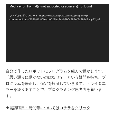
動
Media error: Format(s) not supported or source(s) not found
画
ファイルをダウンロード: https://www.kokojyuku.wiship.jp/topics/wp-
プ
content/uploads/2020/06/86becd0628bd4ee07b0c984ef5a49148.mp4?_=1
レ
ー
ヤ
ー
自分で作ったロボットにプログラムを組んで動かします。
「思い通りに動かないのはなぜ？」という疑問を持ち、プ
ログラムを修正し、仮定を検証していきます。トライ＆エ
ラーを繰り返すことで、プログラミング思考力を養いま
す。
★
開講曜日・時間帯についてはコチラをクリック