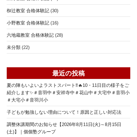
椥辻教室 合格体験記
(30)
小野教室 合格体験記
(16)
六地蔵教室 合格体験記
(28)
未分類
(22)
最近の投稿
夏の陣もいよいよラストスパート‼🔥10・11日目の様子をご
紹介します✨＃音羽中＃安祥寺中＃花山中＃大宅中＃音羽小
＃大宅小＃音羽川小
子どもが勉強しない理由について！原因と正しい対応法
調整休講期間のお知らせ【2026年8月11日(火)～8月15日
(土)】｜個個塾グループ