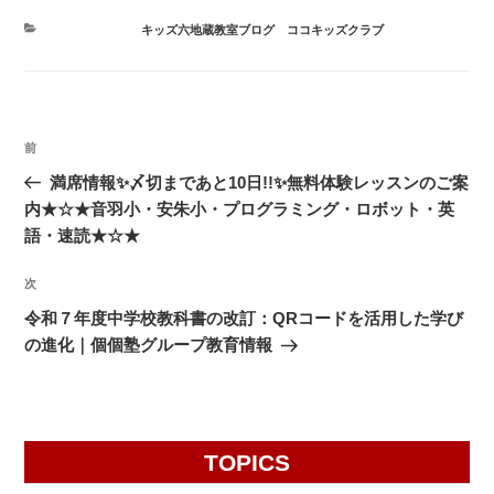
カ
キッズ六地蔵教室ブログ
、
ココキッズクラブ
テ
ゴ
リ
ー
投
前
前
稿
の
満席情報✨〆切まであと10日!!✨無料体験レッスンのご案
ナ
投
内★☆★音羽小・安朱小・プログラミング・ロボット・英
ビ
稿
語・速読★☆★
ゲ
次
次
ー
の
シ
令和７年度中学校教科書の改訂：QRコードを活用した学び
投
の進化｜個個塾グループ教育情報
ョ
稿
ン
TOPICS