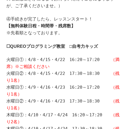
が、ご了承くださいませ。）
④手続きが完了したら、レッスンスタート！
【
無料体験日程・時間帯・残席数】
※先着順となっております。
☐QUREOプログラミング教室 □自考力キッズ
火曜日
①
：4
/8・4/15・4/22
16:20～17:20
（満
席）※ご相談ください
火曜日②：4
/8・4/15・4/22
17:30～18:30
（残
り1名）
水曜日
①
：4
/9・4/16・4/23
16:20～17:20
（残
り1名）
水曜日②：4
/9・4/16・4/23
17:30～18:30
（残
り1名）
木曜日①：
4
/10・4/17・4/24
16:20～17:20
（残
り2名）
木曜日
②
：
4
/10・4/17・4/24
17:30～18:30
（残