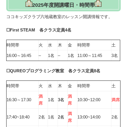
2025年度開講曜日・時間帯
ココキッズクラブ六地蔵教室のレッスン開講情報です。
☐First STEAM 各クラス定員4名
時間帯
火
水
木
金
時間帯
土
16:00～16:45
–
1名
–
1名
11:00～11:45
3名
☐QUREOプログラミング教室 各クラス定員8名
時間帯
火
水
木
金
時間帯
土
満
満
16:30～17:30
1名
3名
10:30~12:00
満席
席
席
満
17:40~18:40
2名
1名
2名
13:00~14:00
2名
席