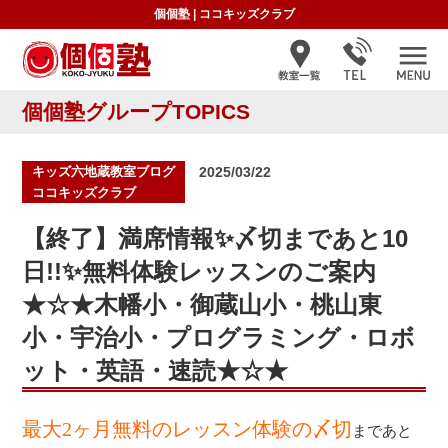
個個塾
|
ココキッズクラブ
個個塾グループTOPICS
投
キッズ六地蔵教室ブログ
2025/03/22
稿
ココキッズクラブ
日:
【終了】満席情報✨〆切まであと10
日!!✨無料体験レッスンのご案内
★☆★木幡小・御蔵山小・桃山東
小・宇治小・プログラミング・ロボ
ット・英語・速読★☆★
最大2ヶ月無料のレッスン体験の〆切
まであと