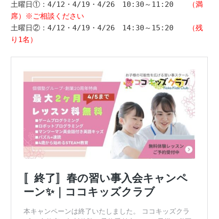
土曜日
①
：
4
/12・4/19・4/26
10:30
～11:20
（満
席）※ご相談ください
土曜日
②
：
4
/12・4/19・4/26
14:30
～15:20
（残
り1名）