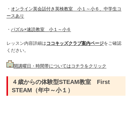
・
オンライン英会話付き英検教室 小１～小６、中学生コ
ースあり
・
パズル×速読教室 小１～小６
レッスン内容詳細は
ココキッズクラブ案内ページ
をご確認
ください。
開講曜日・時間帯についてはコチラをクリック
４歳からの体験型STEAM教室 First
STEAM（年中～小１）