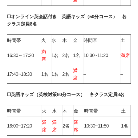
☐オンライン英会話付き 英語キッズ（50分コース） 各
クラス定員8名
時間帯
火
水
木
金
時間帯
土
満
16:30～17:20
1名
2名
1名
10:30~11:20
満席
席
満
17:40~18:30
1名
1名
2名
–
–
席
☐英語キッズ（英検対策80分コース） 各クラス定員8名
時間帯
火
水
木
金
時間帯
土
満
満
満
16:00~17:20
2名
10:30~11:50
1名
席
席
席