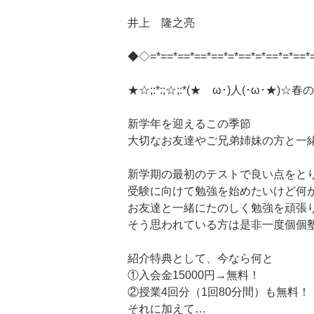
井上 隆之亮
◆◇=*==*==*==*==*=*==*=*==*=*==*
★☆;:*:;☆;:*(★ゝω･)人(･ω･★)☆
新学年を迎えるこの季節
大切なお友達やご兄弟姉妹の方と一
新学期の最初のテストで良い点をと
受験に向けて勉強を始めたいけど何
お友達と一緒にたのしく勉強を頑張
そう思われている方は是非一度個個
紹介特典として、今なら何と
①入会金15000円→無料！
②授業4回分（1回80分間）も無料！
それに加えて…