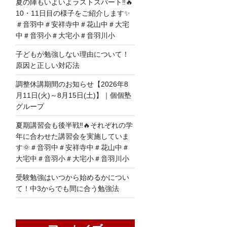
夏の陣もいよいよラストスパート‼🔥
10・11日目の様子をご紹介します✨
＃音羽中＃安祥寺中＃花山中＃大宅
中＃音羽小＃大宅小＃音羽川小
子どもが勉強しない理由について！
原因と正しい対応法
調整休講期間のお知らせ【2026年8
月11日(火)～8月15日(土)】｜個個塾
グループ
夏期講習会も後半戦‼🔥それぞれの学
年に合わせた講習会を実施していま
す🌞＃音羽中＃安祥寺中＃花山中＃
大宅中＃音羽小＃大宅小＃音羽川小
受験勉強はいつから始めるかについ
て！中3からでも間に合う勉強法