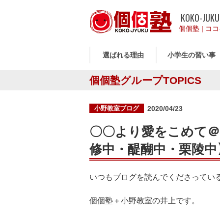
KOKO-JUKU
個個塾
|
ココ
選ばれる理由
小学生の習い事
個個塾グループTOPICS
投
小野教室ブログ
2020/04/23
稿
日:
〇〇より愛をこめて＠
修中・醍醐中・栗陵中
いつもブログを読んでくださってい
個個塾＋小野教室の井上です。