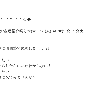
=*==*=*==*=*=◇◆
春のお友達紹介祭り☆(★ゝω･)人(･ω･★)*:;☆;:*:;☆★
緒に個個塾で勉強しましょう♪
りたい！
からしたらいいかわからない！
りたい！
塾に来てみませんか？