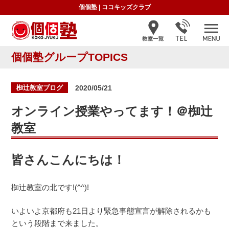
個個塾
|
ココキッズクラブ
個個塾グループTOPICS
投
椥辻教室ブログ
2020/05/21
稿
日:
オンライン授業やってます！＠椥辻
教室
皆さんこんにちは！
椥辻教室の北です!(^^)!
いよいよ京都府も21日より緊急事態宣言が解除されるかも
という段階まで来ました。