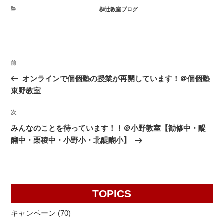
カ
椥辻教室ブログ
テ
ゴ
リ
ー
投
前
前
稿
の
オンラインで個個塾の授業が再開しています！＠個個塾
ナ
投
東野教室
ビ
稿
ゲ
次
次
の
ー
みんなのことを待っています！！＠小野教室【勧修中・醍
投
シ
醐中・栗稜中・小野小・北醍醐小】
稿
ョ
ン
TOPICS
キャンペーン
(70)