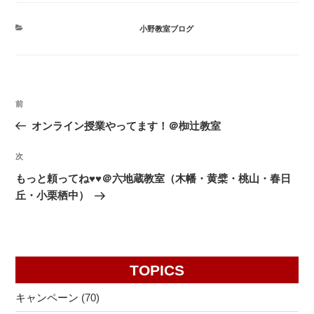
カ
小野教室ブログ
テ
ゴ
リ
ー
投
前
前
稿
の
オンライン授業やってます！＠椥辻教室
ナ
投
ビ
稿
次
次
ゲ
の
もっと頼ってね♥♥＠六地蔵教室（木幡・黄檗・桃山・春日
投
ー
丘・小栗栖中）
稿
シ
ョ
ン
TOPICS
キャンペーン
(70)