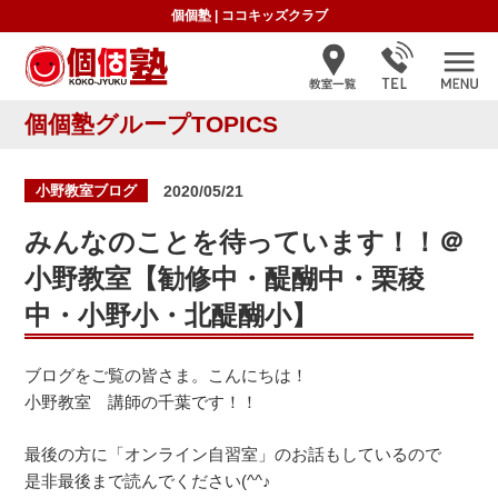
個個塾
|
ココキッズクラブ
個個塾グループTOPICS
投
小野教室ブログ
2020/05/21
稿
日:
みんなのことを待っています！！＠
小野教室【勧修中・醍醐中・栗稜
中・小野小・北醍醐小】
ブログをご覧の皆さま。こんにちは！
小野教室 講師の千葉です！！
最後の方に「オンライン自習室」のお話もしているので
是非最後まで読んでください(^^♪