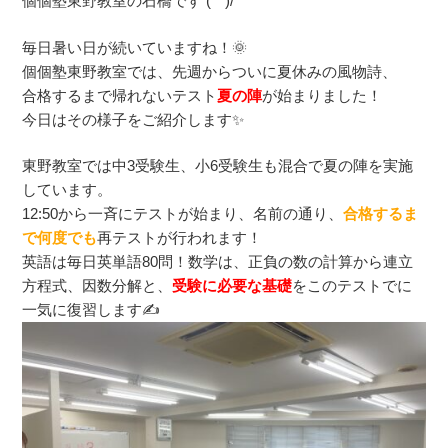
個個塾東野教室の石橋です (^^)/
毎日暑い日が続いていますね！🌞
個個塾東野教室では、先週からついに夏休みの風物詩、
合格するまで帰れないテスト
夏の陣
が始まりました！
今日はその様子をご紹介します✨
東野教室では中3受験生、小6受験生も混合で夏の陣を実施
しています。
12:50から一斉にテストが始まり、名前の通り、
合格するま
で何度でも
再テストが行われます！
英語は毎日英単語80問！数学は、正負の数の計算から連立
方程式、因数分解と、
受験に必要な基礎
をこのテストでに
一気に復習します✍