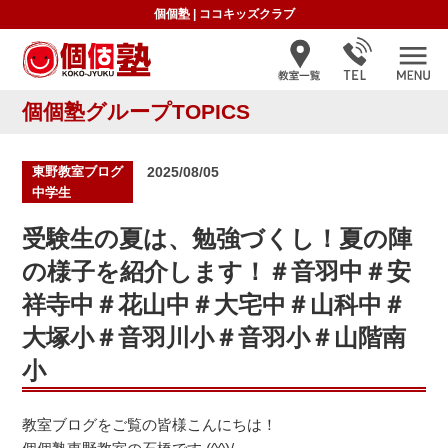
個個塾
|
ココキッズクラブ
個個塾グループTOPICS
投
東野教室ブログ
2025/08/05
稿
中学生
日:
受験生の夏は、勉強づくし！夏の陣
の様子を紹介します！＃音羽中＃安
祥寺中＃花山中＃大宅中＃山科中＃
大塚小＃音羽川小＃音羽小＃山階南
小
教室ブログをご覧の皆様こんにちは！