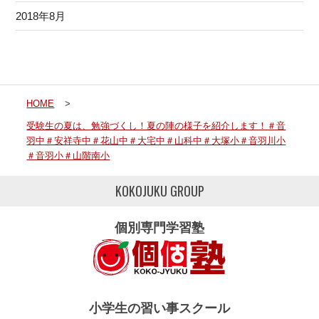
2018年8月
HOME
>
受験生の夏は、勉強づくし！夏の陣の様子を紹介します！＃音
羽中＃安祥寺中＃花山中＃大宅中＃山科中＃大塚小＃音羽川小
＃音羽小＃山階南小
KOKOJUKU GROUP
個別専門学習塾
小学生の習い事スクール