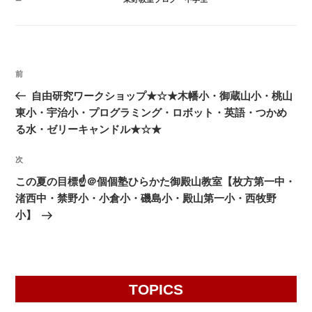
テ
ゴ
リ
ー
投
前
前
稿
の
自由研究ワークショップ★☆★木幡小・御蔵山小・桃山
ナ
投
東小・宇治小・プログラミング・ロボット・英語・つかめ
ビ
稿
る水・ゼリーキャンドル★☆★
ゲ
次
次
ー
の
シ
この夏の目標☝️＠個個塾ひらかた御殿山教室【枚方第一中・
投
渚西中・禁野小・小倉小・磯島小・殿山第一小・西牧野
ョ
稿
小】
ン
TOPICS