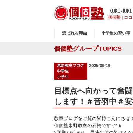
KOKO-JUKU
個個塾
|
ココ
選ばれる理由
小学生の習い事
個個塾グループTOPICS
投
東野教室ブログ
2025/09/16
稿
中学生
日:
小学生
目標点へ向かって奮闘
します！＃音羽中＃安
教室ブログをご覧の皆様こんにちは
個個塾東野教室の石橋です (^^)/
2学期が始まり、早速生徒の皆さん