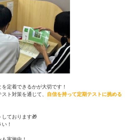
とを定着できるかが大切です！
テスト対策を通じて、
自信を持って定期テストに挑める
、
しております🎁
さい！
ンも実施中！