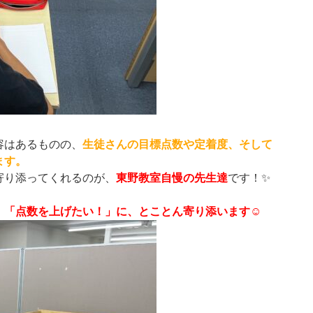
容はあるものの、
生徒さんの目標点数や定着度、そして
ます。
寄り添ってくれるのが、
東野教室自慢の先生達
です！✨
「点数を上げたい！」に、とことん寄り添います☺️