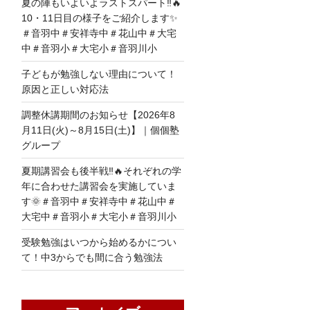
夏の陣もいよいよラストスパート‼🔥
10・11日目の様子をご紹介します✨
＃音羽中＃安祥寺中＃花山中＃大宅
中＃音羽小＃大宅小＃音羽川小
子どもが勉強しない理由について！
原因と正しい対応法
調整休講期間のお知らせ【2026年8
月11日(火)～8月15日(土)】｜個個塾
グループ
夏期講習会も後半戦‼🔥それぞれの学
年に合わせた講習会を実施していま
す🌞＃音羽中＃安祥寺中＃花山中＃
大宅中＃音羽小＃大宅小＃音羽川小
受験勉強はいつから始めるかについ
て！中3からでも間に合う勉強法