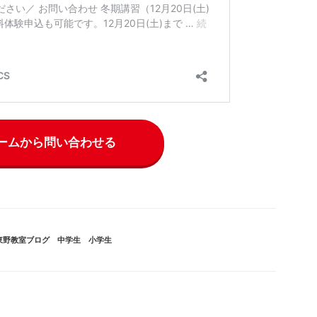
ームから問い合わせる
カ
東野教室ブログ
、
中学生
、
小学生
テ
ゴ
リ
ー