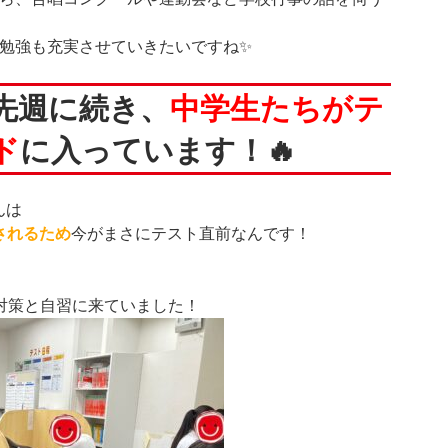
も勉強も充実させていきたいですね✨
先週に続き、
中学生たちがテ
ド
に入っています！🔥
んは
施されるため
今がまさにテスト直前なんです！
対策と自習に来ていました！