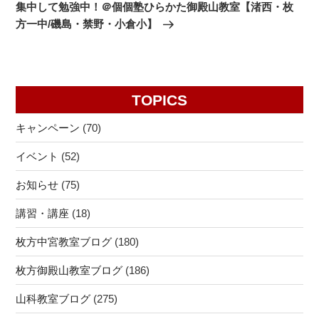
の
ー
集中して勉強中！＠個個塾ひらかた御殿山教室【渚西・枚
投
シ
方一中/磯島・禁野・小倉小】
稿
ョ
ン
TOPICS
キャンペーン
(70)
イベント
(52)
お知らせ
(75)
講習・講座
(18)
枚方中宮教室ブログ
(180)
枚方御殿山教室ブログ
(186)
山科教室ブログ
(275)