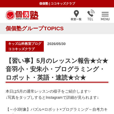
個個塾
|
ココキッズクラブ
個個塾グループTOPICS
投
キッズ山科教室ブログ
2026/05/30
稿
ココキッズクラブ
日:
【習い事】5月のレッスン報告★☆★
音羽小・安朱小・プログラミング・
ロボット・英語・速読★☆★
本日は5月の通常レッスンの様子をご紹介します✨
↓写真をタップしするとInstagramで詳細が見られます↓
【～小3対象】パズル×ロボット×プログラミング～自考力キ