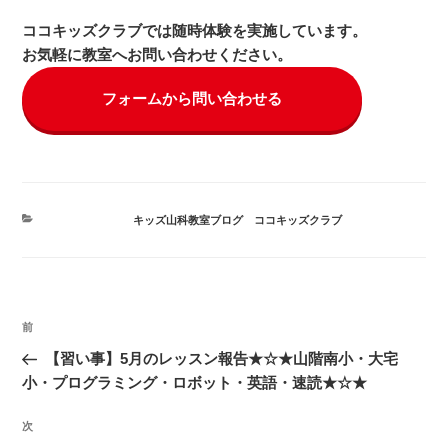
ココキッズクラブでは随時体験を実施しています。
お気軽に教室へお問い合わせください。
フォームから問い合わせる
カ
キッズ山科教室ブログ
、
ココキッズクラブ
テ
ゴ
リ
ー
投
前
前
稿
の
【習い事】5月のレッスン報告★☆★山階南小・大宅
ナ
投
小・プログラミング・ロボット・英語・速読★☆★
ビ
稿
ゲ
次
次