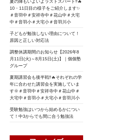
夏の陣もいよいよラストスパート‼🔥
10・11日目の様子をご紹介します✨
＃音羽中＃安祥寺中＃花山中＃大宅
中＃音羽小＃大宅小＃音羽川小
子どもが勉強しない理由について！
原因と正しい対応法
調整休講期間のお知らせ【2026年8
月11日(火)～8月15日(土)】｜個個塾
グループ
夏期講習会も後半戦‼🔥それぞれの学
年に合わせた講習会を実施していま
す🌞＃音羽中＃安祥寺中＃花山中＃
大宅中＃音羽小＃大宅小＃音羽川小
受験勉強はいつから始めるかについ
て！中3からでも間に合う勉強法