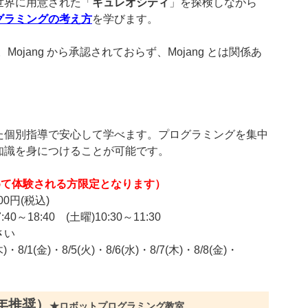
世界に用意された「
キュレオシティ
」を探検しながら
グラミングの考え方
を学びます。
ん。Mojang から承認されておらず、Mojang とは関係あ
た個別指導で安心して学べます。プログラミングを集中
知識を身につけることが可能です。
めて体験される方限定となります）
0円(税込)
0～18:40 (土曜)10:30～11:30
さい
木)・8/1(金)・8/5(火)・8/6(水)・8/7(木)・8/8(金)・
年推奨）
★ロボットプログラミング教室