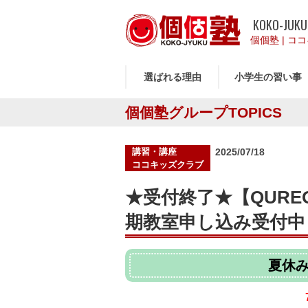
KOKO-JUKU
個個塾
|
ココ
選ばれる理由
小学生の習い事
個個塾グループTOPICS
投
講習・講座
2025/07/18
稿
ココキッズクラブ
日:
★受付終了★【QUR
期教室申し込み受付中 7
夏休