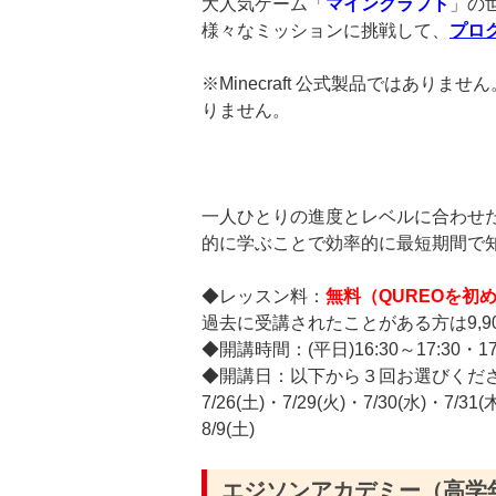
大人気ゲーム「
マインクラフト
」の
様々なミッションに挑戦して、
プロ
※Minecraft 公式製品ではありませ
りません。
一人ひとりの進度とレベルに合わせ
的に学ぶことで効率的に最短期間で
◆レッスン料：
無料（
QUREOを初
過去に受講されたことがある方は9,90
◆開講時間：(平日)16:30～17:30・17:4
◆開講日：以下から３回お選びくだ
7/26(土)・7/29(火)・7/30(水)・7/31(
8/9(土)
エジソンアカデミー（高学