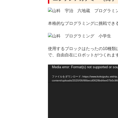
本格的なプログラミングに挑戦でき
使用するブロックはたったの10種
で、自由自在にロボットがつくれま
動
Media error: Format(s) not supported or sou
画
ファイルをダウンロード: https://www.kokojyuku.wiship.jp
プ
content/uploads/2020/06/86becd0628bd4ee07b0c9
レ
ー
ヤ
ー