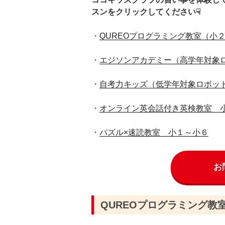
スンをクリックしてください☟
・
QUREOプログラミング教室（小
・
エジソンアカデミー（高学年対象
・
自考力キッズ（低学年対象ロボッ
・
オンライン英会話付き英検教室 
・
パズル×速読教室 小１～小６
お
QUREOプログラミング教