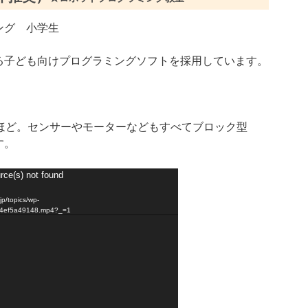
る子ども向けプログラミングソフトを採用しています。
類ほど。センサーやモーターなどもすべてブロック型
す。
rce(s) not found
/topics/wp-
84ef5a49148.mp4?_=1