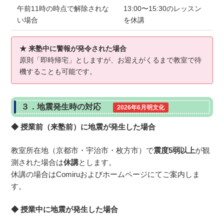
午前11時の時点で解除されな
13:00〜15:30のレッスン
い場合
を休講
★ 来塾中に警報が発令された場合
原則「即時帰宅」としますが、お迎えがくるまで教室で待
機することも可能です。
３．地震発生時の対応
2026年6月明文化
◆ 授業前（来塾前）に地震が発生した場合
教室所在地（京都市・宇治市・枚方市）で
震度5弱以上
が観
測された場合は
休講
とします。
休講の場合はComiruおよびホームページにてご案内しま
す。
◆ 授業中に地震が発生した場合