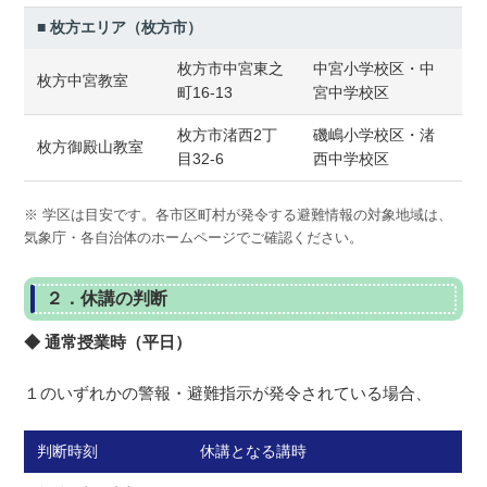
■ 枚方エリア（枚方市）
枚方市中宮東之
中宮小学校区・中
枚方中宮教室
町16-13
宮中学校区
枚方市渚西2丁
磯嶋小学校区・渚
枚方御殿山教室
目32-6
西中学校区
※ 学区は目安です。各市区町村が発令する避難情報の対象地域は、
気象庁・各自治体のホームページでご確認ください。
２．休講の判断
◆ 通常授業時（平日）
１のいずれかの警報・避難指示が発令されている場合、
判断時刻
休講となる講時