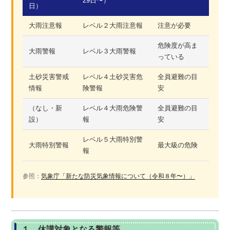
29日〜）
日）
大雨注意報
レベル２大雨注意報
注意が必要
危険度が高ま
大雨警報
レベル３大雨警報
っている
土砂災害警戒
レベル４土砂災害危
全員避難の目
情報
険警報
安
（なし・新
レベル４大雨危険警
全員避難の目
設）
報
安
レベル５大雨特別警
大雨特別警報
最大級の危険
報
参照：
気象庁「新たな防災気象情報について（令和８年〜）」
１．休講対象となる警報等