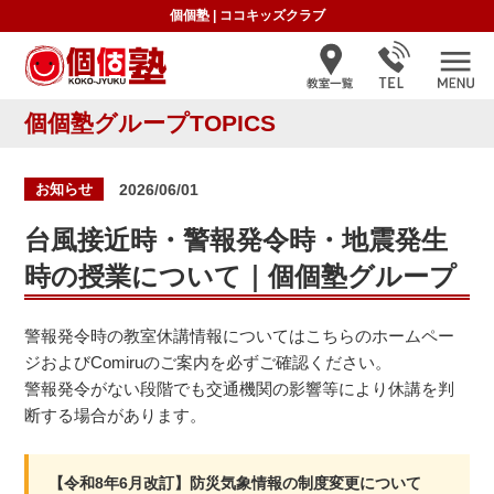
個個塾
|
ココキッズクラブ
個個塾グループTOPICS
投
お知らせ
2026/06/01
稿
日:
台風接近時・警報発令時・地震発生
時の授業について｜個個塾グループ
警報発令時の教室休講情報についてはこちらのホームペー
ジおよびComiruのご案内を必ずご確認ください。
警報発令がない段階でも交通機関の影響等により休講を判
断する場合があります。
【令和8年6月改訂】防災気象情報の制度変更について