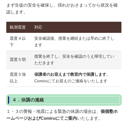
まず生徒の安全を確保し、揺れがおさまってから状況を確
認します。
観測震度
対応
震度４以
安全確認後、授業を継続または早めに終了し
下
ます
授業を終了し、安全を確認のうえ帰宅してい
震度５弱
ただきます
震度５強
保護者のお迎えまで教室内で保護します
。
以上
Comiruにてお迎えのご連絡をいたします
４．休講の連絡
１・３の警報・地震による緊急の休講の場合は、
個個塾ホ
ームページおよびComiruにてご案内
いたします。