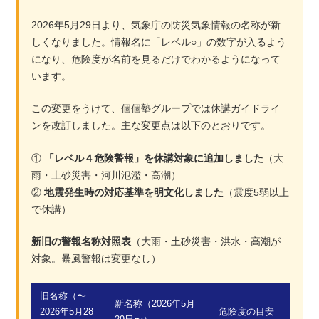
2026年5月29日より、気象庁の防災気象情報の名称が新
しくなりました。情報名に「レベル○」の数字が入るよう
になり、危険度が名前を見るだけでわかるようになって
います。
この変更をうけて、個個塾グループでは休講ガイドライ
ンを改訂しました。主な変更点は以下のとおりです。
①
「レベル４危険警報」を休講対象に追加しました
（大
雨・土砂災害・河川氾濫・高潮）
②
地震発生時の対応基準を明文化しました
（震度5弱以上
で休講）
新旧の警報名称対照表
（大雨・土砂災害・洪水・高潮が
対象。暴風警報は変更なし）
旧名称（〜
新名称（2026年5月
2026年5月28
危険度の目安