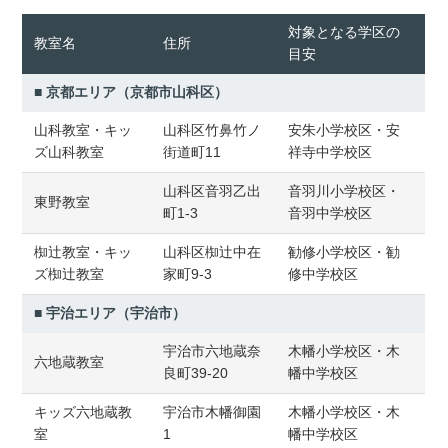
対象となる学区の
教室名
住所
目安
■ 京都エリア（京都市山科区）
山科教室・キッ
山科区竹鼻竹ノ
安朱小学校区・安
ズ山科教室
街道町11
祥寺中学校区
山科区音羽乙出
音羽川小学校区・
東野教室
町1-3
音羽中学校区
椥辻教室・キッ
山科区椥辻中在
勧修小学校区・勧
ズ椥辻教室
家町9-3
修中学校区
■ 宇治エリア（宇治市）
宇治市六地蔵奈
木幡小学校区・木
六地蔵教室
良町39-20
幡中学校区
キッズ六地蔵教
宇治市木幡御園
木幡小学校区・木
室
1
幡中学校区