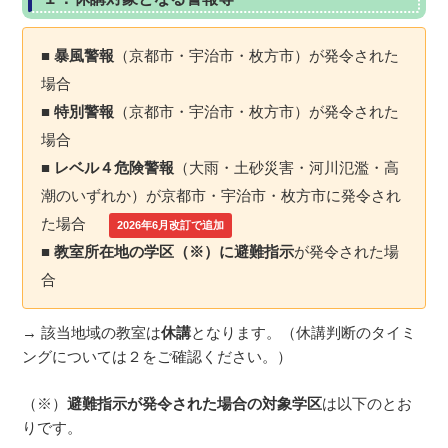
■ 暴風警報
（京都市・宇治市・枚方市）が発令された
場合
■ 特別警報
（京都市・宇治市・枚方市）が発令された
場合
■ レベル４危険警報
（大雨・土砂災害・河川氾濫・高
潮のいずれか）が京都市・宇治市・枚方市に発令され
た場合
2026年6月改訂で追加
■ 教室所在地の学区（※）に避難指示
が発令された場
合
→ 該当地域の教室は
休講
となります。（休講判断のタイミ
ングについては２をご確認ください。）
（※）
避難指示が発令された場合の対象学区
は以下のとお
りです。