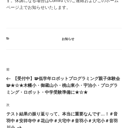
す。休講になる場合はComiruでのご連絡およびこのホーム
ページ上でお知らせいたします。
カ
お知らせ
テ
ゴ
リ
ー
投
前
前
稿
の
【受付中】🧩低学年ロボットプログラミング親子体験会
ナ
投
🧩★☆★木幡小・御蔵山小・桃山東小・宇治小・プログラ
ビ
稿
ミング・ロボット・中学受験準備に★☆★
ゲ
次
次
ー
の
シ
テスト結果の振り返りって、本当に重要なんです…！＃音
投
羽中＃安祥寺中＃花山中＃大宅中＃音羽小＃大宅小＃音羽
ョ
稿
川小