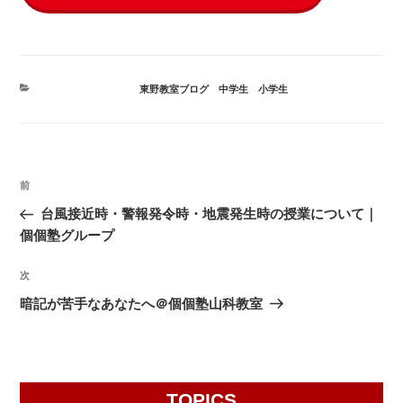
カ
東野教室ブログ
、
中学生
、
小学生
テ
ゴ
リ
ー
投
前
前
稿
の
台風接近時・警報発令時・地震発生時の授業について｜
ナ
投
個個塾グループ
ビ
稿
ゲ
次
次
の
ー
暗記が苦手なあなたへ＠個個塾山科教室
投
シ
稿
ョ
ン
TOPICS