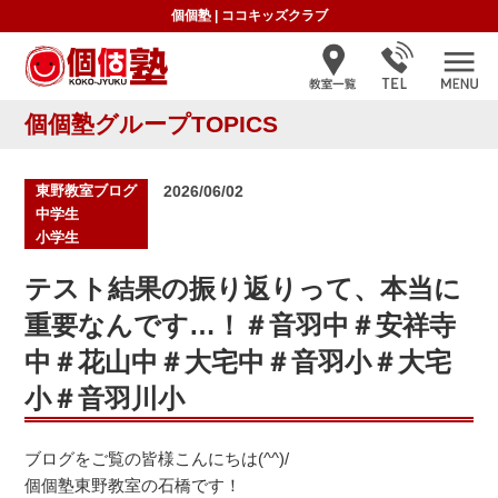
個個塾
|
ココキッズクラブ
個個塾グループTOPICS
投
東野教室ブログ
2026/06/02
稿
中学生
日:
小学生
テスト結果の振り返りって、本当に
重要なんです…！＃音羽中＃安祥寺
中＃花山中＃大宅中＃音羽小＃大宅
小＃音羽川小
ブログをご覧の皆様こんにちは(^^)/
個個塾東野教室の石橋です！