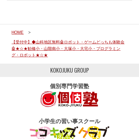
HOME
>
【受付中】◆山科地区無料🤖ロボット・ゲームどっちも体験会
🤖★☆★勧修小・山階南小・大塚小・大宅小・プログラミン
グ・ロボット★☆★
KOKOJUKU GROUP
個別専門学習塾
小学生の習い事スクール