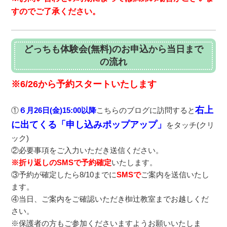
すのでご了承ください。
どっちも体験会(無料)のお申込から当日まで
の流れ
※6/26から予約スタートいたします
右上
①
６月26日(金)15:00以降
こちらのブログに訪問すると
に出てくる「申し込みポップアップ」
をタッチ(クリ
ック)
②必要事項をご入力いただき送信ください。
※折り返しのSMSで予約確定
いたします。
③予約が確定したら8/10までに
SMSで
ご案内を送信いたし
ます。
④当日、ご案内をご確認いただき椥辻教室までお越しくだ
さい。
※保護者の方もご参加くださいますようお願いいたしま