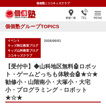
個個塾
|
ココキッズクラブ
個個塾グループTOPICS
投
イベント
2026/06/01
稿
キッズ椥辻教室ブログ
日:
キッズ山科教室ブログ
ココキッズクラブ
【受付中】◆山科地区無料🤖ロボッ
ト・ゲームどっちも体験会🤖★☆★
勧修小・山階南小・大塚小・大宅
小・プログラミング・ロボット
★☆★