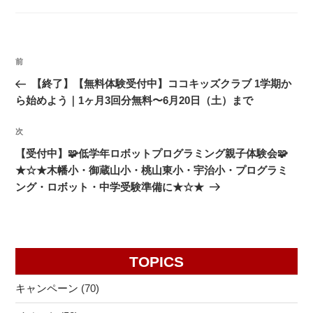
リ
ー
投
前
前
稿
の
【終了】【無料体験受付中】ココキッズクラブ 1学期か
ナ
投
ら始めよう｜1ヶ月3回分無料〜6月20日（土）まで
ビ
稿
ゲ
次
次
の
ー
【受付中】🧩低学年ロボットプログラミング親子体験会🧩
投
シ
★☆★木幡小・御蔵山小・桃山東小・宇治小・プログラミ
稿
ング・ロボット・中学受験準備に★☆★
ョ
ン
TOPICS
キャンペーン
(70)