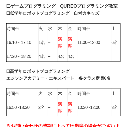
☐ゲームプログラミング
QUREOプログラミング教室
☐低学年ロボットプログラミング 自考力キッズ
時間帯
火
水
木
金
時間帯
土
満
満
16:10～17:10
1名
–
11:00~12:00
6名
席
席
17:20～18:20
4名
–
4名
4名
☐高学年ロボットプログラミング
エジソンアカデミー・エキスパート 各クラス定員6名
時間帯
火
水
木
金
時間帯
土
満
満
16:50~18:30
2名
–
10:30~12:00
3名
席
席
※お問い合わせの時期によっては満席の場合がございま