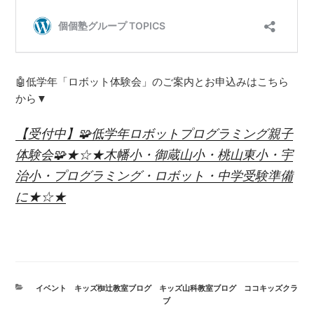
🤖低学年「ロボット体験会」のご案内とお申込みはこちら
から▼
【受付中】🧩低学年ロボットプログラミング親子
体験会🧩★☆★木幡小・御蔵山小・桃山東小・宇
治小・プログラミング・ロボット・中学受験準備
に★☆★
カ
イベント
、
キッズ椥辻教室ブログ
、
キッズ山科教室ブログ
、
ココキッズクラ
テ
ブ
ゴ