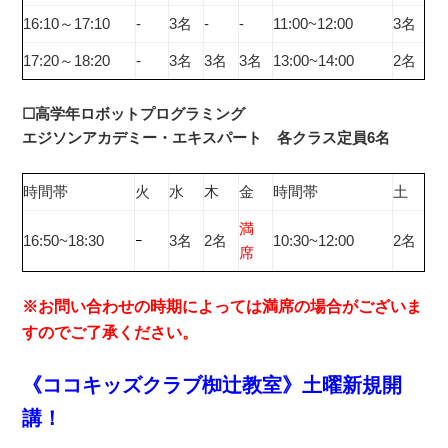
16:10～17:10
‐
3名
‐
‐
11:00~12:00
3名
17:20～18:20
‐
3名
3名
3名
13:00~14:00
2名
☐高学年ロボットプログラミング
エジソンアカデミー・エキスパート 各クラス定員6名
時間帯
火
水
木
金
時間帯
土
満
16:50~18:30
ｰ
3名
2名
10:30~12:00
2名
席
※お問い合わせの時期によっては満席の場合がございま
すのでご了承ください。
《ココキッズクラブ椥辻
教室》土曜新規開
講！