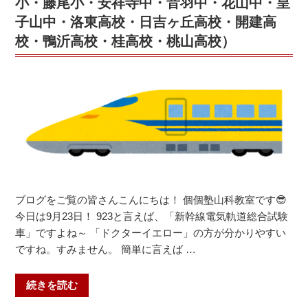
小・藤尾小・安祥寺中・音羽中・花山中・皇
個
子山中・洛東高校・日吉ヶ丘高校・開建高
個
校・鴨沂高校・桂高校・桃山高校）
塾
山
科
教
室
（安
祥
寺
中・
音
ブログをご覧の皆さんこんにちは！ 個個塾山科教室です😎
羽
今日は9月23日！ 923と言えば、「新幹線電気軌道総合試験
中・
車」ですよね～ 「ドクターイエロー」の方が分かりやすい
花
ですね。すみません。 簡単に言えば …
山
中・
“勉
続きを読む
皇
強