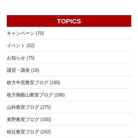
科
ペ
ナ
が
鴨
区
ー
っ
ビ
沂
に
ジ
TOPICS
て
高
ゲ
あ
ま
校・
ー
キャンペーン
(70)
る
す！！
桂
シ
個
＠
高
イベント
(52)
別
ョ
個
校・
指
ン
お知らせ
(75)
個
桃
導
塾
山
講習・講座
(18)
塾
椥
高
個
辻
校）”
枚方中宮教室ブログ
(180)
個
教
の
塾
枚方御殿山教室ブログ
(186)
室
椥
【勧
山科教室ブログ
(275)
辻
修
教
中
東野教室ブログ
(330)
室
学
【大
椥辻教室ブログ
(242)
校・
宅