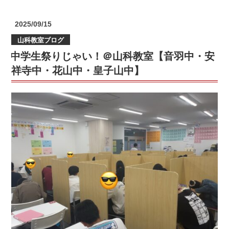
子
界
山
の
投
2025/09/15
中・
ド
稿
安
山科教室ブログ
日:
ク
朱
中学生祭りじゃい！＠山科教室【音羽中・安
タ
小・
ー
祥寺中・花山中・皇子山中】
音
イ
羽
エ
川
ロ
小・
ー、
陵
通
ヶ
り
岡
ま
小・
す。
藤
＠
尾
個
小・
個
洛
塾
東
山