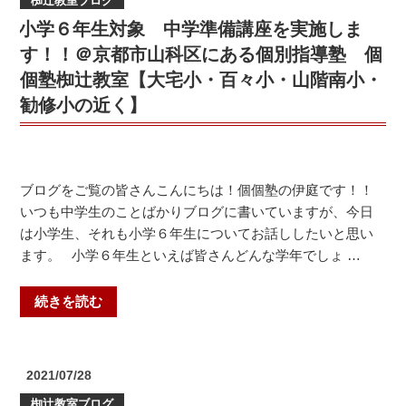
椥辻教室ブログ
日:
花
菖
山
小学６年生対象 中学準備講座を実施しま
蒲
中・
ぞ
す！！＠京都市山科区にある個別指導塾 個
皇
香
個塾椥辻教室【大宅小・百々小・山階南小・
子
る
勧修小の近く】
山
ほ
中・
と
洛
と
東
ぎ
ブログをご覧の皆さんこんにちは！個個塾の伊庭です！！
高
す
いつも中学生のことばかりブログに書いていますが、今日
校・
個
は小学生、それも小学６年生についてお話ししたいと思い
日
個
ます。 小学６年生といえば皆さんどんな学年でしょ …
吉
塾
ヶ
山
“小
続きを読む
丘
科
学
高
教
６
校・
室
年
鴨
投
2021/07/28
ブ
生
稿
沂
ロ
椥辻教室ブログ
日: