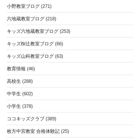
山
小野教室ブログ
(271)
小・
科
百々
中
六地蔵教室ブログ
(218)
小・
学
山
キッズ六地蔵教室ブログ
(253)
校・
階
大
キッズ椥辻教室ブログ
(66)
南
宅
小・
中
キッズ山科教室ブログ
(63)
勧
学
修
教育情報
(46)
校・
小
音
高校生
(288)
の
羽
近
中
中学生
(602)
く】”
学
の
小学生
(378)
校・
東
ココキッズクラブ
(389)
稜
高
枚方中宮教室 合格体験記
(25)
校・