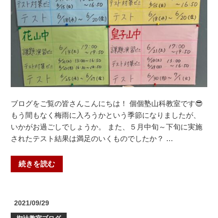
小・
の
音
羽
川
小・
音
羽
小・
ブログをご覧の皆さんこんにちは！ 個個塾山科教室です😎
藤
もう間もなく梅雨に入ろうかという季節になりましたが、
尾
いかがお過ごしでしょうか。 また、５月中旬～下旬に実施
小・
されたテスト結果は満足のいくものでしたか？ …
音
羽
中・
“う
続きを読む
安
ち
祥
し
寺
め
投
2021/09/29
中・
り
稿