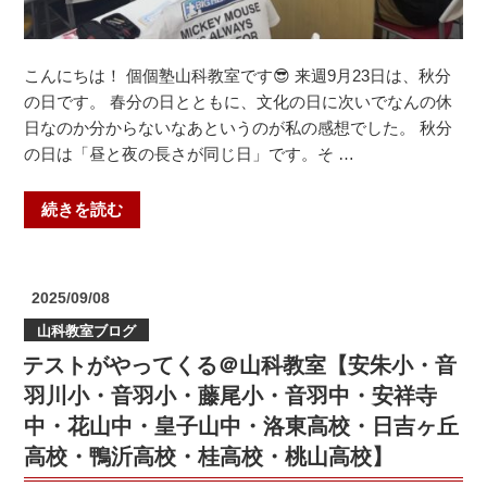
高・
科
桂
教
高・
室
こんにちは！ 個個塾山科教室です😎 来週9月23日は、秋分
日
（安
の日です。 春分の日とともに、文化の日に次いでなんの休
吉
朱
日なのか分からないなあというのが私の感想でした。 秋分
ヶ
小・
の日は「昼と夜の長さが同じ日」です。そ …
丘
音
高・
羽
“中
続きを読む
鴨
川
学
沂
小・
生
高・
陵
祭
投
2025/09/08
桃
ヶ
り
稿
山
山科教室ブログ
丘
日:
じ
高）”
小・
テストがやってくる＠山科教室【安朱小・音
ゃ
の
藤
い！
羽川小・音羽小・藤尾小・音羽中・安祥寺
尾
＠
中・花山中・皇子山中・洛東高校・日吉ヶ丘
小・
山
高校・鴨沂高校・桂高校・桃山高校】
安
科