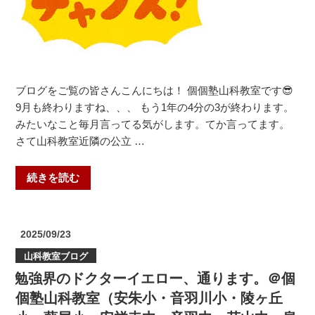
ブログをご覧の皆さんこんにちは！ 個個塾山科教室です😎
9月も終わりますね、、、 もう1年の4分の3が終わります。
みたいなこと毎月言ってる気がします。てか言ってます。
さて山科教室近隣の公立 …
“今
続きを読む
が
絶
好
投
2025/09/23
機
稿
山科教室ブログ
日:
な
勉強界のドクターイエロー、通ります。＠個
ん
で
個塾山科教室（安朱小・音羽川小・陵ヶ丘
す！！