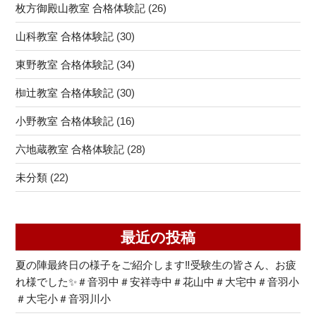
枚方御殿山教室 合格体験記
(26)
洛
東
山科教室 合格体験記
(30)
高
校】”
東野教室 合格体験記
(34)
の
椥辻教室 合格体験記
(30)
小野教室 合格体験記
(16)
六地蔵教室 合格体験記
(28)
未分類
(22)
最近の投稿
夏の陣最終日の様子をご紹介します‼受験生の皆さん、お疲
れ様でした✨＃音羽中＃安祥寺中＃花山中＃大宅中＃音羽小
＃大宅小＃音羽川小