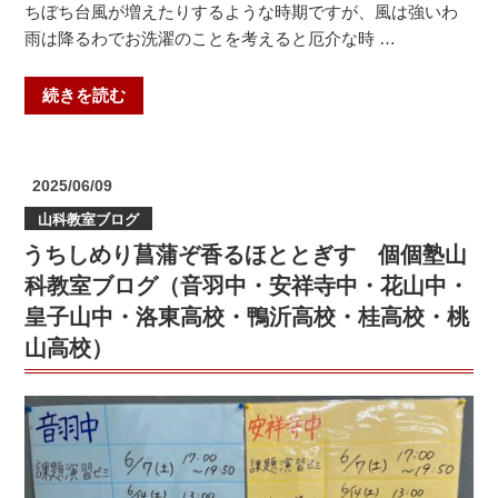
ちぼち台風が増えたりするような時期ですが、風は強いわ
ヶ
雨は降るわでお洗濯のことを考えると厄介な時 …
丘
高
“テ
校・
続きを読む
ス
開
ト
建
が
高
投
2025/06/09
や
校・
稿
山科教室ブログ
日:
っ
鴨
うちしめり菖蒲ぞ香るほととぎす 個個塾山
て
沂
く
高
科教室ブログ（音羽中・安祥寺中・花山中・
る
校・
皇子山中・洛東高校・鴨沂高校・桂高校・桃
＠
桂
山高校）
山
高
科
校・
教
桃
室
山
【安
高
朱
校）”