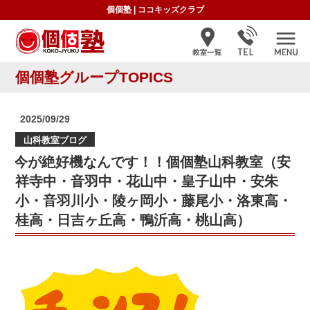
個個塾
|
ココキッズクラブ
個個塾グループTOPICS
投
2025/09/29
稿
山科教室ブログ
日:
今が絶好機なんです！！個個塾山科教室（安
祥寺中・音羽中・花山中・皇子山中・安朱
小・音羽川小・陵ヶ岡小・藤尾小・洛東高・
桂高・日吉ヶ丘高・鴨沂高・桃山高）