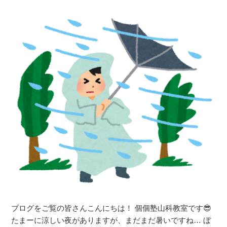
祥
教
寺
室
中・
【音
音
羽
羽
中・
中・
安
花
祥
山
寺
中・
中・
皇
花
子
山
山
中・
中・
皇
洛
子
東
山
高
中】”
校・
の
ブログをご覧の皆さんこんにちは！ 個個塾山科教室です😎
日
たまーに涼しい夜がありますが、まだまだ暑いですね… ぼ
吉