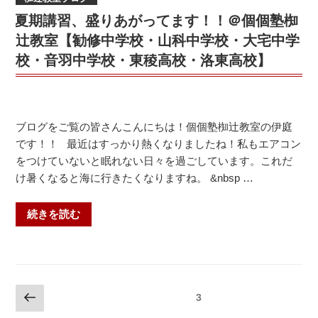
対
高
グ
夏期講習、盛りあがってます！！＠個個塾椥
象
校・
（音
中
辻教室【勧修中学校・山科中学校・大宅中学
桂
羽
学
校・音羽中学校・東稜高校・洛東高校】
高
中・
準
校・
安
備
桃
祥
講
山
寺
座
ブログをご覧の皆さんこんにちは！個個塾椥辻教室の伊庭
高
中・
を
です！！ 最近はすっかり熱くなりましたね！私もエアコン
校】”
花
実
をつけていないと眠れない日々を過ごしています。これだ
の
山
施
け暑くなると海に行きたくなりますね。 &nbsp …
中・
し
皇
ま
“夏
続きを読む
子
す！！
期
山
＠
講
中・
京
習、
洛
都
盛
東
投
市
前
固定ページ
3
り
高
山
の
稿
あ
校・